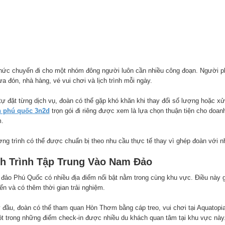
hức chuyến đi cho một nhóm đông người luôn cần nhiều công đoạn. Người phụ
a đón, nhà hàng, vé vui chơi và lịch trình mỗi ngày.
tự đặt từng dịch vụ, đoàn có thể gặp khó khăn khi thay đổi số lượng hoặc xử 
 phú quốc 3n2d
trọn gói đi riêng được xem là lựa chọn thuận tiện cho doan
.
ng trình có thể được chuẩn bị theo nhu cầu thực tế thay vì ghép đoàn với nh
ch Trình Tập Trung Vào Nam Đảo
đảo Phú Quốc có nhiều địa điểm nổi bật nằm trong cùng khu vực. Điều này giú
ển và có thêm thời gian trải nghiệm.
 đầu, đoàn có thể tham quan Hòn Thơm bằng cáp treo, vui chơi tại Aquatopi
ột trong những điểm check-in được nhiều du khách quan tâm tại khu vực này