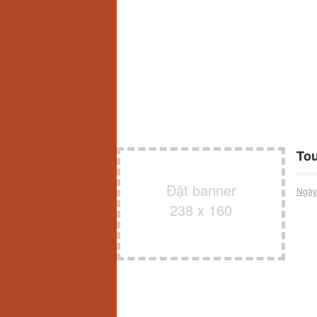
Tou
Đặt banner
Ngày
238 x 160