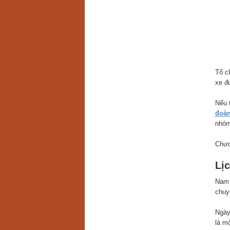
Tổ c
xe đư
Nếu 
đoàn
nhóm
Chươ
Lị
Nam 
chuy
Ngày
là m