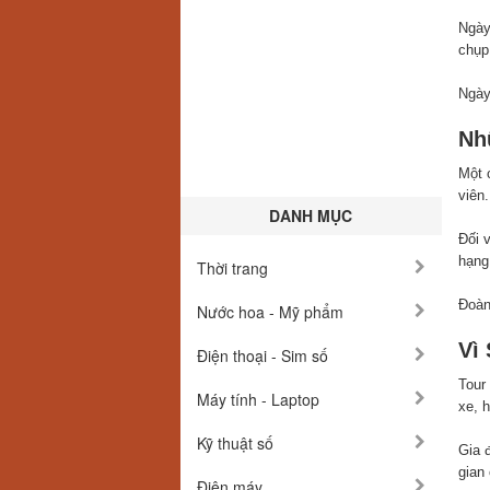
Ngày
chụp
Ngày
Nh
Một 
viên.
DANH MỤC
Đối 
hạng
Thời trang
Đoàn 
Nước hoa - Mỹ phẩm
Vì
Điện thoại - Sim số
Tour
Máy tính - Laptop
xe, 
Kỹ thuật số
Gia 
gian
Điện máy