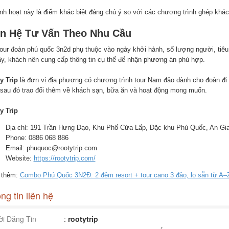
inh hoạt này là điểm khác biệt đáng chú ý so với các chương trình ghép khác
ên Hệ Tư Vấn Theo Nhu Cầu
tour đoàn phú quốc 3n2d phụ thuộc vào ngày khởi hành, số lượng người, tiê
ậy, khách nên cung cấp thông tin cụ thể để nhận phương án phù hợp.
y Trip
là đơn vị địa phương có chương trình tour Nam đảo dành cho đoàn đi r
 sau đó trao đổi thêm về khách sạn, bữa ăn và hoạt động mong muốn.
y Trip
Địa chỉ: 191 Trần Hưng Đạo, Khu Phố Cửa Lấp, Đặc khu Phú Quốc, An Gi
Phone: 0886 068 886
Email: phuquoc@rootytrip.com
Website:
https://rootytrip.com/
 thêm:
Combo Phú Quốc 3N2Đ: 2 đêm resort + tour cano 3 đảo, lo sẵn từ A–
ng tin liên hệ
i Đăng Tin
:
rootytrip