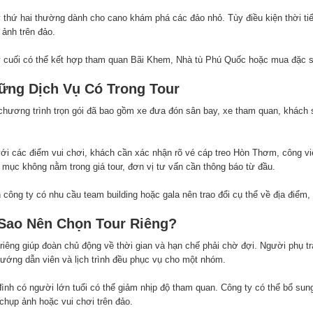
 thứ hai thường dành cho cano khám phá các đảo nhỏ. Tùy điều kiện thời tiế
 ảnh trên đảo.
 cuối có thể kết hợp tham quan Bãi Khem, Nhà tù Phú Quốc hoặc mua đặc sả
ững Dịch Vụ Có Trong Tour
chương trình trọn gói đã bao gồm xe đưa đón sân bay, xe tham quan, khách s
với các điểm vui chơi, khách cần xác nhận rõ vé cáp treo Hòn Thơm, công 
 mục không nằm trong giá tour, đơn vị tư vấn cần thông báo từ đầu.
công ty có nhu cầu team building hoặc gala nên trao đổi cụ thể về địa điểm, 
 Sao Nên Chọn Tour Riêng?
 riêng giúp đoàn chủ động về thời gian và hạn chế phải chờ đợi. Người phụ tr
hướng dẫn viên và lịch trình đều phục vụ cho một nhóm.
đình có người lớn tuổi có thể giảm nhịp độ tham quan. Công ty có thể bổ sun
 chụp ảnh hoặc vui chơi trên đảo.