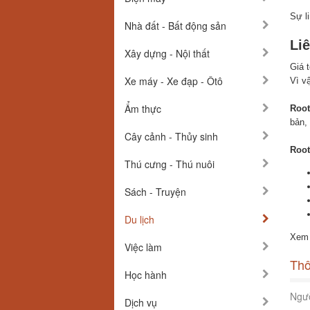
Sự l
Nhà đất - Bất động sản
Li
Xây dựng - Nội thất
Giá 
Xe máy - Xe đạp - Ôtô
Vì v
Ẩm thực
Root
bản,
Cây cảnh - Thủy sinh
Root
Thú cưng - Thú nuôi
Sách - Truyện
Du lịch
Xem
Việc làm
Thô
Học hành
Ngườ
Dịch vụ