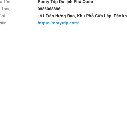
à Tên
:
Rooty Trip Du lịch Phú Quốc
 Thoại
:
0886068886
Chỉ
:
191 Trần Hưng Đạo, Khu Phố Cửa Lấp, Đặc k
ite
:
https://rootytrip.com/