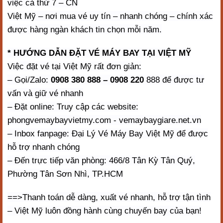
việc cả thứ 7 – CN
Việt Mỹ – nơi mua vé uy tín – nhanh chóng – chính xác
được hàng ngàn khách tin chọn mỗi năm.
* HƯỚNG DẪN ĐẶT VÉ MÁY BAY TẠI VIỆT MỸ
Việc đặt vé tại Việt Mỹ rất đơn giản:
– Gọi/Zalo:
0908 380 888 – 0908 220
888 để được tư
vấn và giữ vé nhanh
– Đặt online: Truy cập các website:
phongvemaybayvietmy.com - vemaybaygiare.net.vn
– Inbox fanpage: Đại Lý Vé Máy Bay Việt Mỹ để được
hỗ trợ nhanh chóng
– Đến trực tiếp văn phòng: 466/8 Tân Kỳ Tân Quý,
Phường Tân Sơn Nhì, TP.HCM
==>Thanh toán dễ dàng, xuất vé nhanh, hỗ trợ tận tình
– Việt Mỹ luôn đồng hành cùng chuyến bay của bạn!