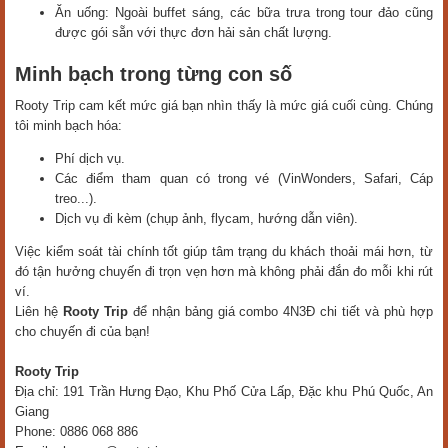
Ăn uống: Ngoài buffet sáng, các bữa trưa trong tour đảo cũng
được gói sẵn với thực đơn hải sản chất lượng.
Minh bạch trong từng con số
Rooty Trip cam kết mức giá bạn nhìn thấy là mức giá cuối cùng. Chúng
tôi minh bạch hóa:
Phí dịch vụ.
Các điểm tham quan có trong vé (VinWonders, Safari, Cáp
treo...).
Dịch vụ đi kèm (chụp ảnh, flycam, hướng dẫn viên).
Việc kiểm soát tài chính tốt giúp tâm trạng du khách thoải mái hơn, từ
đó tận hưởng chuyến đi trọn vẹn hơn mà không phải đắn đo mỗi khi rút
ví.
Liên hệ
Rooty Trip
để nhận bảng giá combo 4N3Đ chi tiết và phù hợp
cho chuyến đi của bạn!
Rooty Trip
Địa chỉ: 191 Trần Hưng Đạo, Khu Phố Cửa Lấp, Đặc khu Phú Quốc, An
Giang
Phone: 0886 068 886