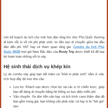
Lên kế hoạch du lịch cho một hòn đảo rộng lớn như Phú Quốc thường
đi kèm nỗi lo về chi phí phát sinh: từ tiền taxi di chuyển giữa hai đầu
đảo đến phí VAT hay vé tham quan tăng giá.
Combo du lịch Phú
Quốc 4N3Đ
trọn gói Nam Bắc đảo của
Rooty Trip
được thiết kế để loại
bỏ hoàn toàn những nỗi lo này.
Hệ sinh thái dịch vụ khép kín
Lý do combo này giúp bạn tiết kiệm và "khỏi lo phát sinh" nằm ở việc
tích hợp đầy đủ mọi nhu cầu:
Lưu trú: Khách sạn được chọn lọc tại các vị trí chiến lược, giúp
bạn dễ dàng di chuyển bằng hệ thống xe bus điện miễn phí.
Vận chuyển: Xe đón tiễn sân bay và lịch trình cano thăm đảo đã
bao gồm trong giá, bạn không cần phải mặc cả hay lo bị "hét giá"
taxi.