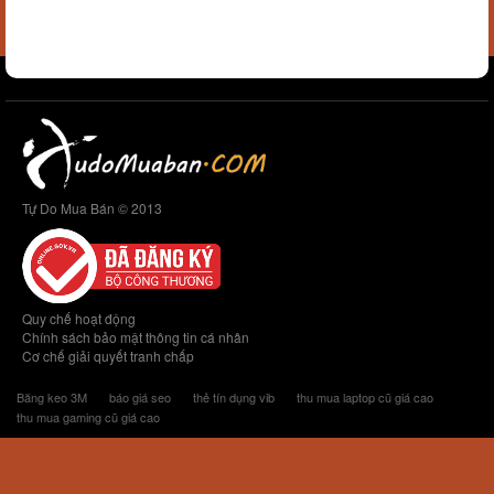
Tự Do Mua Bán © 2013
Quy chế hoạt động
Chính sách bảo mật thông tin cá nhân
Cơ chế giải quyết tranh chấp
Băng keo 3M
báo giá seo
thẻ tín dụng vib
thu mua laptop cũ giá cao
thu mua gaming cũ giá cao