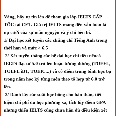
Vâng, hãy tự tin lên để tham gia lớp IELTS CẤP
TỐC tại CET. Giá trị IELTS mang đến vẫn luôn là
nụ cười của sự mãn nguyện và ý chí bền bỉ.
1/ Đại học xét tuyển các chứng chỉ Tiếng Anh trong
thời hạn và mức > 6.5
2/ Xét tuyển thẳng các hệ đại học chỉ tiêu nếucó
IELTS đạt từ 5.0 trở lên hoặc tương đương (TOEFL,
TOEFL iBT, TOEIC...) và có điểm trung bình học bạ
trong năm học kỳ từng môn theo tổ hợp từ 6.0 trở
lên.
3/ Dành lấy các suất học bổng cho bản thân, tiết
kiệm chi phí du học phương xa, tích lũy điểm GPA
nhưng thiếu IELTS cũng chưa hẳn đủ điều kiện xét