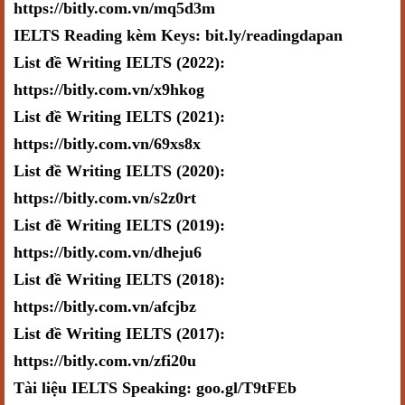
https://bitly.com.vn/mq5d3m
IELTS Reading kèm Keys: bit.ly/readingdapan
List đề Writing IELTS (2022):
https://bitly.com.vn/x9hkog
List đề Writing IELTS (2021):
https://bitly.com.vn/69xs8x
List đề Writing IELTS (2020):
https://bitly.com.vn/s2z0rt
List đề Writing IELTS (2019):
https://bitly.com.vn/dheju6
List đề Writing IELTS (2018):
https://bitly.com.vn/afcjbz
List đề Writing IELTS (2017):
https://bitly.com.vn/zfi20u
Tài liệu IELTS Speaking: goo.gl/T9tFEb