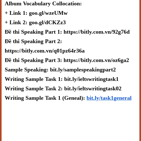
Album Vocabulary Collocation:
+ Link 1: goo.gl/wzeUMw
+ Link 2: goo.gl/dCKZz3
Đề thi Speaking Part 1: https://bitly.com.vn/92g76d
Đề thi Speaking Part 2:
https://bitly.com.vn/q01pz64r36a
Đề thi Speaking Part 3: https://bitly.com.vn/oz6ga2
Sample Speaking: bit.ly/samplespeakingpart2
Writing Sample Task 1: bit.ly/ieltswritingtask1
Writing Sample Task 2: bit.ly/ieltswritingtask02
Writing Sample Task 1 (Geneal):
bit.ly/task1general