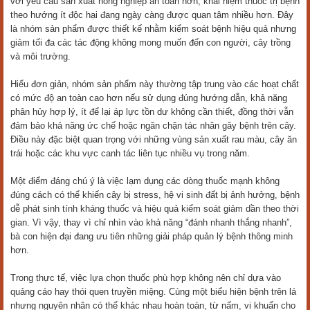
với yêu cầu sản xuất nông nghiệp an toàn hơn, khái niệm thuốc trị bệnh
theo hướng ít độc hại đang ngày càng được quan tâm nhiều hơn. Đây
là nhóm sản phẩm được thiết kế nhằm kiểm soát bệnh hiệu quả nhưng
giảm tối đa các tác động không mong muốn đến con người, cây trồng
và môi trường.
Hiểu đơn giản, nhóm sản phẩm này thường tập trung vào các hoạt chất
có mức độ an toàn cao hơn nếu sử dụng đúng hướng dẫn, khả năng
phân hủy hợp lý, ít để lại áp lực tồn dư không cần thiết, đồng thời vẫn
đảm bảo khả năng ức chế hoặc ngăn chặn tác nhân gây bệnh trên cây.
Điều này đặc biệt quan trọng với những vùng sản xuất rau màu, cây ăn
trái hoặc các khu vực canh tác liên tục nhiều vụ trong năm.
Một điểm đáng chú ý là việc lạm dụng các dòng thuốc mạnh không
đúng cách có thể khiến cây bị stress, hệ vi sinh đất bị ảnh hưởng, bệnh
dễ phát sinh tính kháng thuốc và hiệu quả kiểm soát giảm dần theo thời
gian. Vì vậy, thay vì chỉ nhìn vào khả năng “đánh nhanh thắng nhanh”,
bà con hiện đại đang ưu tiên những giải pháp quản lý bệnh thông minh
hơn.
Trong thực tế, việc lựa chọn thuốc phù hợp không nên chỉ dựa vào
quảng cáo hay thói quen truyền miệng. Cùng một biểu hiện bệnh trên lá
nhưng nguyên nhân có thể khác nhau hoàn toàn, từ nấm, vi khuẩn cho