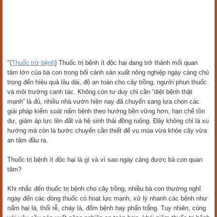
"(
Thuốc trừ bệnh
) Thuốc trị bệnh ít độc hại đang trở thành mối quan
tâm lớn của bà con trong bối cảnh sản xuất nông nghiệp ngày càng chú
trọng đến hiệu quả lâu dài, độ an toàn cho cây trồng, người phun thuốc
và môi trường canh tác. Không còn tư duy chỉ cần “diệt bệnh thật
mạnh” là đủ, nhiều nhà vườn hiện nay đã chuyển sang lựa chọn các
giải pháp kiểm soát nấm bệnh theo hướng bền vững hơn, hạn chế tồn
dư, giảm áp lực lên đất và hệ sinh thái đồng ruộng. Đây không chỉ là xu
hướng mà còn là bước chuyển cần thiết để vụ mùa vừa khỏe cây vừa
an tâm đầu ra.
Thuốc trị bệnh ít độc hại là gì và vì sao ngày càng được bà con quan
tâm?
Khi nhắc đến thuốc trị bệnh cho cây trồng, nhiều bà con thường nghĩ
ngay đến các dòng thuốc có hoạt lực mạnh, xử lý nhanh các bệnh như
nấm hại lá, thối rễ, cháy lá, đốm bệnh hay phấn trắng. Tuy nhiên, cùng