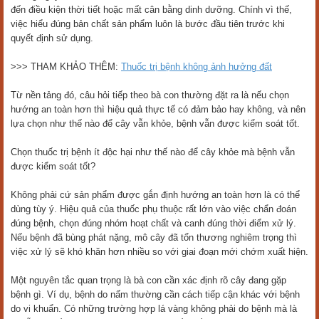
đến điều kiện thời tiết hoặc mất cân bằng dinh dưỡng. Chính vì thế,
việc hiểu đúng bản chất sản phẩm luôn là bước đầu tiên trước khi
quyết định sử dụng.
>>> THAM KHẢO THÊM:
Thuốc trị bệnh không ảnh hưởng đất
Từ nền tảng đó, câu hỏi tiếp theo bà con thường đặt ra là nếu chọn
hướng an toàn hơn thì hiệu quả thực tế có đảm bảo hay không, và nên
lựa chọn như thế nào để cây vẫn khỏe, bệnh vẫn được kiểm soát tốt.
Chọn thuốc trị bệnh ít độc hại như thế nào để cây khỏe mà bệnh vẫn
được kiểm soát tốt?
Không phải cứ sản phẩm được gắn định hướng an toàn hơn là có thể
dùng tùy ý. Hiệu quả của thuốc phụ thuộc rất lớn vào việc chẩn đoán
đúng bệnh, chọn đúng nhóm hoạt chất và canh đúng thời điểm xử lý.
Nếu bệnh đã bùng phát nặng, mô cây đã tổn thương nghiêm trọng thì
việc xử lý sẽ khó khăn hơn nhiều so với giai đoạn mới chớm xuất hiện.
Một nguyên tắc quan trọng là bà con cần xác định rõ cây đang gặp
bệnh gì. Ví dụ, bệnh do nấm thường cần cách tiếp cận khác với bệnh
do vi khuẩn. Có những trường hợp lá vàng không phải do bệnh mà là