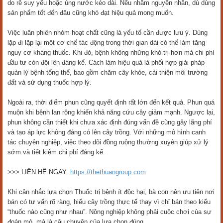
do rễ suy yếu hoặc úng nước kéo dài. Nếu nhầm nguyên nhân, dù dùng
sản phẩm tốt đến đâu cũng khó đạt hiệu quả mong muốn.
Việc luân phiên nhóm hoạt chất cũng là yếu tố cần được lưu ý. Dùng
lặp đi lặp lại một cơ chế tác động trong thời gian dài có thể làm tăng
nguy cơ kháng thuốc. Khi đó, bệnh không những khó trị hơn mà chi phí
đầu tư còn đội lên đáng kể. Cách làm hiệu quả là phối hợp giải pháp
quản lý bệnh tổng thể, bao gồm chăm cây khỏe, cải thiện môi trường
đất và sử dụng thuốc hợp lý.
Ngoài ra, thời điểm phun cũng quyết định rất lớn đến kết quả. Phun quá
muộn khi bệnh lan rộng khiến khả năng cứu cây giảm mạnh. Ngược lại,
phun không cần thiết khi chưa xác định đúng vấn đề cũng gây lãng phí
và tạo áp lực không đáng có lên cây trồng. Với những mô hình canh
tác chuyên nghiệp, việc theo dõi đồng ruộng thường xuyên giúp xử lý
sớm và tiết kiệm chi phí đáng kể.
>>> LIÊN HỆ NGAY:
https://thethuangroup.com
Khi cân nhắc lựa chọn Thuốc trị bệnh ít độc hại, bà con nên ưu tiên nơi
bán có tư vấn rõ ràng, hiểu cây trồng thực tế thay vì chỉ bán theo kiểu
“thuốc nào cũng như nhau”. Nông nghiệp không phải cuộc chơi của sự
đoán mò, mà là câu chuyện của lựa chọn đúng.