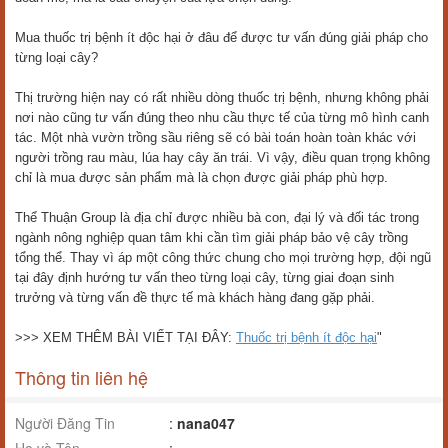
Mua thuốc trị bệnh ít độc hại ở đâu để được tư vấn đúng giải pháp cho
từng loại cây?
Thị trường hiện nay có rất nhiều dòng thuốc trị bệnh, nhưng không phải
nơi nào cũng tư vấn đúng theo nhu cầu thực tế của từng mô hình canh
tác. Một nhà vườn trồng sầu riêng sẽ có bài toán hoàn toàn khác với
người trồng rau màu, lúa hay cây ăn trái. Vì vậy, điều quan trọng không
chỉ là mua được sản phẩm mà là chọn được giải pháp phù hợp.
Thể Thuận Group là địa chỉ được nhiều bà con, đại lý và đối tác trong
ngành nông nghiệp quan tâm khi cần tìm giải pháp bảo vệ cây trồng
tổng thể. Thay vì áp một công thức chung cho mọi trường hợp, đội ngũ
tại đây định hướng tư vấn theo từng loại cây, từng giai đoạn sinh
trưởng và từng vấn đề thực tế mà khách hàng đang gặp phải.
>>> XEM THÊM BÀI VIẾT TẠI ĐÂY:
Thuốc trị bệnh ít độc hại
"
Thông tin liên hệ
Người Đăng Tin
:
nana047