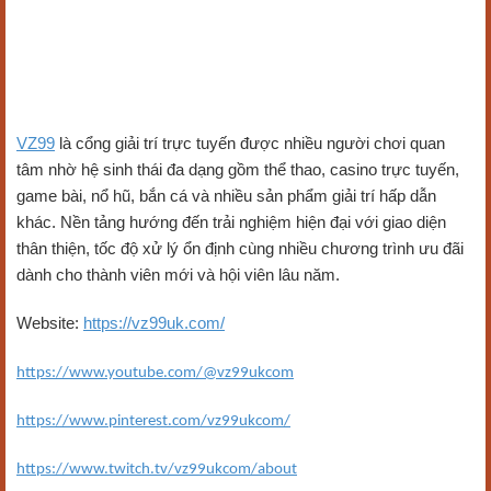
VZ99
là cổng giải trí trực tuyến được nhiều người chơi quan
tâm nhờ hệ sinh thái đa dạng gồm thể thao, casino trực tuyến,
game bài, nổ hũ, bắn cá và nhiều sản phẩm giải trí hấp dẫn
khác. Nền tảng hướng đến trải nghiệm hiện đại với giao diện
thân thiện, tốc độ xử lý ổn định cùng nhiều chương trình ưu đãi
dành cho thành viên mới và hội viên lâu năm.
Website:
https://vz99uk.com/
https://www.youtube.com/@vz99ukcom
https://www.pinterest.com/vz99ukcom/
https://www.twitch.tv/vz99ukcom/about