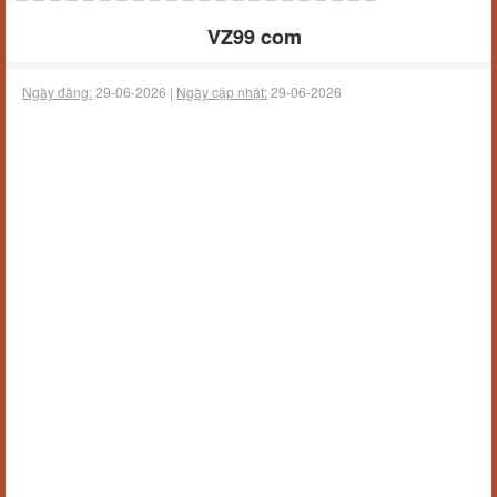
VZ99 com
Ngày đăng:
29-06-2026 |
Ngày cập nhật:
29-06-2026