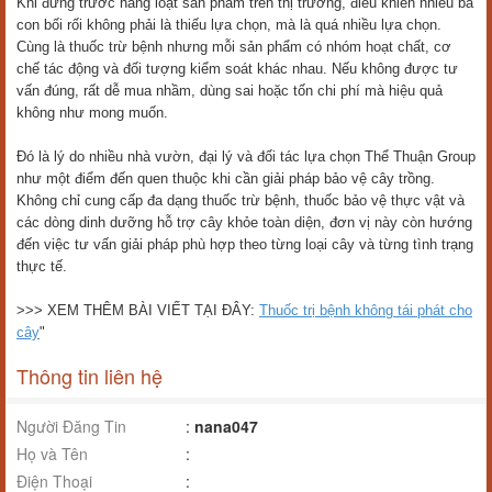
Khi đứng trước hàng loạt sản phẩm trên thị trường, điều khiến nhiều bà
con bối rối không phải là thiếu lựa chọn, mà là quá nhiều lựa chọn.
Cùng là thuốc trừ bệnh nhưng mỗi sản phẩm có nhóm hoạt chất, cơ
chế tác động và đối tượng kiểm soát khác nhau. Nếu không được tư
vấn đúng, rất dễ mua nhầm, dùng sai hoặc tốn chi phí mà hiệu quả
không như mong muốn.
Đó là lý do nhiều nhà vườn, đại lý và đối tác lựa chọn Thể Thuận Group
như một điểm đến quen thuộc khi cần giải pháp bảo vệ cây trồng.
Không chỉ cung cấp đa dạng thuốc trừ bệnh, thuốc bảo vệ thực vật và
các dòng dinh dưỡng hỗ trợ cây khỏe toàn diện, đơn vị này còn hướng
đến việc tư vấn giải pháp phù hợp theo từng loại cây và từng tình trạng
thực tế.
>>> XEM THÊM BÀI VIẾT TẠI ĐÂY:
Thuốc trị bệnh không tái phát cho
cây
"
Thông tin liên hệ
Người Đăng Tin
:
nana047
Họ và Tên
:
Điện Thoại
: