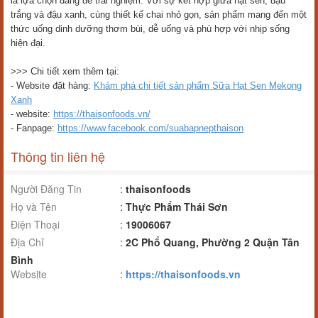
là lựa chọn đáng để trải nghiệm. Với sự kết hợp giữa hạt sen, đậu
trắng và đậu xanh, cùng thiết kế chai nhỏ gọn, sản phẩm mang đến một
thức uống dinh dưỡng thơm bùi, dễ uống và phù hợp với nhịp sống
hiện đại.
>>> Chi tiết xem thêm tại:
- Website đặt hàng:
Khám phá chi tiết sản phẩm Sữa Hạt Sen Mekong
Xanh
- website:
https://thaisonfoods.vn/
- Fanpage:
https://www.facebook.com/suabapnepthaison
Thông tin liên hệ
Người Đăng Tin
:
thaisonfoods
Họ và Tên
:
Thực Phẩm Thái Sơn
Điện Thoại
:
19006067
Địa Chỉ
:
2C Phổ Quang, Phường 2 Quận Tân
Bình
Website
:
https://thaisonfoods.vn