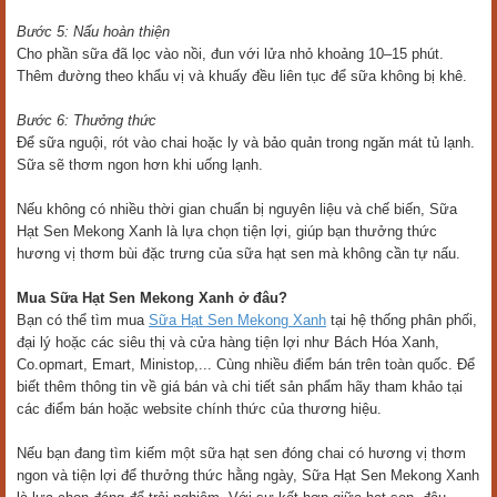
Bước 5: Nấu hoàn thiện
Cho phần sữa đã lọc vào nồi, đun với lửa nhỏ khoảng 10–15 phút.
Thêm đường theo khẩu vị và khuấy đều liên tục để sữa không bị khê.
Bước 6: Thưởng thức
Để sữa nguội, rót vào chai hoặc ly và bảo quản trong ngăn mát tủ lạnh.
Sữa sẽ thơm ngon hơn khi uống lạnh.
Nếu không có nhiều thời gian chuẩn bị nguyên liệu và chế biến, Sữa
Hạt Sen Mekong Xanh là lựa chọn tiện lợi, giúp bạn thưởng thức
hương vị thơm bùi đặc trưng của sữa hạt sen mà không cần tự nấu.
Mua Sữa Hạt Sen Mekong Xanh ở đâu?
Bạn có thể tìm mua
Sữa Hạt Sen Mekong Xanh
tại hệ thống phân phối,
đại lý hoặc các siêu thị và cửa hàng tiện lợi như Bách Hóa Xanh,
Co.opmart, Emart, Ministop,... Cùng nhiều điểm bán trên toàn quốc. Để
biết thêm thông tin về giá bán và chi tiết sản phẩm hãy tham khảo tại
các điểm bán hoặc website chính thức của thương hiệu.
Nếu bạn đang tìm kiếm một sữa hạt sen đóng chai có hương vị thơm
ngon và tiện lợi để thưởng thức hằng ngày, Sữa Hạt Sen Mekong Xanh