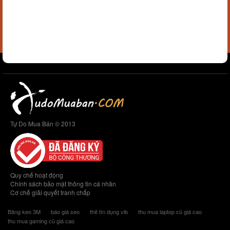
Tự Do Mua Bán © 2013
Quy chế hoạt động
Chính sách bảo mật thông tin cá nhân
Cơ chế giải quyết tranh chấp
Băng keo 3M
báo giá seo
thẻ tín dụng vib
thu mua laptop cũ giá cao
thu mua gaming cũ giá cao