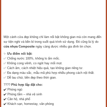
Một cánh cửa đẹp không chỉ làm nổi bật không gian mà còn mang đến
sự tiện nghi và bền bỉ trong suốt quá trình sử dụng. Đó cũng là lý do
cửa nhựa Composite
ngày càng được nhiều gia đình tin chọn.
✨
Ưu điểm nổi bật:
✅ Chống nước 100%, không lo ẩm mốc.
✅ Không cong vênh, co ngót hay mối mọt.
✅ Cách âm, cách nhiệt hiệu quả, tạo không gian riêng tư.
✅ Đa dạng màu sắc, mẫu mã phù hợp nhiều phong cách nội thất.
✅ Dễ lau chùi, bền đẹp theo thời gian.
????
Phù hợp lắp đặt cho:
✔️ Phòng ngủ
✔️ Phòng tắm – nhà vệ sinh
✔️ Căn hộ, nhà phố
✔️ Khách sạn, homestay, văn phòng