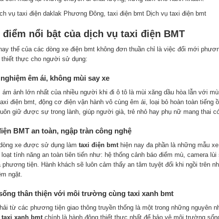
Dịch vụ taxi điện bmt
 điểm nổi bật của dịch vụ taxi điện BMT
hay thế của các dòng xe điện bmt không đơn thuần chỉ là việc đổi mới phương 
 thiết thực cho người sử dụng:
 nghiệm êm ái, không mùi say xe
 ám ảnh lớn nhất của nhiều người khi đi ô tô là mùi xăng dầu hòa lẫn với mùi
axi điện bmt, động cơ điện vận hành vô cùng êm ái, loại bỏ hoàn toàn tiếng ồ
luôn giữ được sự trong lành, giúp người già, trẻ nhỏ hay phụ nữ mang thai có
điện BMT an toàn, ngập tràn công nghệ
dòng xe được sử dụng làm
taxi điện bmt
hiện nay đa phần là những mẫu xe 
loạt tính năng an toàn tiên tiến như: hệ thống cảnh báo điểm mù, camera lùi 
đa phương tiện. Hành khách sẽ luôn cảm thấy an tâm tuyệt đối khi ngồi trên
êm ngặt.
sống thân thiện với môi trường cùng taxi xanh bmt
thải từ các phương tiện giao thông truyền thống là một trong những nguyên n
n
taxi xanh bmt
chính là hành động thiết thực nhất để bảo vệ môi trường sốn