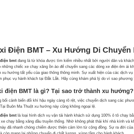
xi Điện BMT – Xu Hướng Di Chuyển 
 điện bmt
đang là từ khóa được tìm kiếm nhiều nhất bởi người dân và khách 
ỏ những chiếc xe chạy xăng ồn ào để chuyển sang các dòng xe điện êm ái khôn
h xu hướng tất yếu của giao thông thông minh. Sự xuất hiện của các dịch vụ v
n phục vụ hành khách tại Đắk Lắk. Hãy cùng khám phá lý do vì sao phương 
xi điện BMT là gì? Tại sao trở thành xu hướng
g bối cảnh biến đổi khí hậu ngày càng rõ rệt, việc chuyển dịch sang các phư
 Tại Buôn Ma Thuột xu hướng này cũng không ngoại lệ.
 điện bmt
là loại hình dịch vụ vận tải hành khách sử dụng 100% ô tô chạy bằ
 xe chạy bằng xăng dầu truyền thống. Nhờ không phát thải khí nhà kính và 
này đã nhanh chóng chiếm được thiện cảm lớn từ cộng đồng. Sự ra đời của 
mà còn mang lại những chuyến đi chất lượng, xứng tầm cho hành khách.