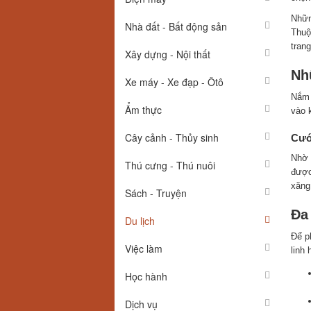
Nhữn
Nhà đất - Bất động sản
Thuột
trang
Xây dựng - Nội thất
Nh
Xe máy - Xe đạp - Ôtô
Nắm 
Ẩm thực
vào 
Cây cảnh - Thủy sinh
Cước
Nhờ 
Thú cưng - Thú nuôi
được
xăng
Sách - Truyện
Đa
Du lịch
Để p
Việc làm
linh 
Học hành
Dịch vụ