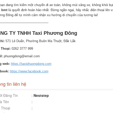
bạn đang tìm kiếm một chuyến đi an toàn, không mùi xăng xe, không khói bụi
 bmt
là quyết định hoàn hảo nhất. Đừng ngần ngại, hãy nhấc điện thoại lên 
ng Đông để tự mình cảm nhận xu hướng di chuyển của tương lai!
———————————————
NG TY TNHH Taxi Phương Đông
hỉ:
571 Lê Duẩn, Phường Buôn Ma Thuột, Đắk Lắk
 Thoại:
0262 3777 999
l:
phuongdong@email.com
g web:
https://taxiphuongdong.com
ebook:
https://www.facebook.com
ng tin liên hệ
i Đăng Tin
:
Neststep
à Tên
:
 Thoại
: