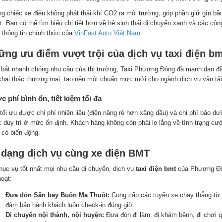
g chiếc xe điện không phát thải khí CO2 ra môi trường, góp phần giữ gìn bầ
. Bạn có thể tìm hiểu chi tiết hơn về hệ sinh thái di chuyển xanh và các công 
 thông tin chính thức của
VinFast Auto Việt Nam
.
ững ưu điểm vượt trội của dịch vụ taxi điện 
bắt nhanh chóng nhu cầu của thị trường, Taxi Phương Đông đã mạnh dạn đầ
khai thác thương mại, tạo nên một chuẩn mực mới cho ngành dịch vụ vận tải
 phí bình ổn, tiết kiệm tối đa
tối ưu được chi phí nhiên liệu (điện năng rẻ hơn xăng dầu) và chi phí bảo d
 duy trì ở mức ổn định. Khách hàng không còn phải lo lắng về tình trạng cư
 có biến động.
 dạng dịch vụ cùng xe điện BMT
hục vụ tốt nhất mọi nhu cầu di chuyển, dịch vụ
taxi điện bmt
của Phương Đôn
hoạt:
Đưa đón Sân bay Buôn Ma Thuột:
Cung cấp các tuyến xe chạy thẳng từ 
đảm bảo hành khách luôn check-in đúng giờ.
Di chuyển nội thành, nội huyện:
Đưa đón đi làm, đi khám bệnh, đi chơi 