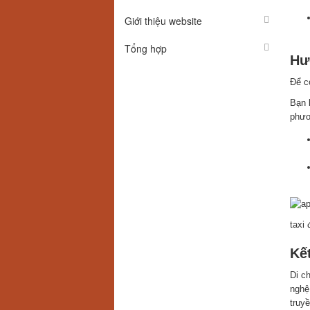
Giới thiệu website
Tổng hợp
Hư
Để c
Bạn 
phươ
taxi 
Kế
Di c
nghệ
truyề