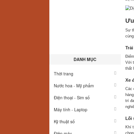
Ưu
Sự t
cùng
Trải
Điểm
DANH MỤC
Với t
thất 
Thời trang
Xe 
Nước hoa - Mỹ phẩm
Các 
hàng 
Điện thoại - Sim số
trí 
nghi
Máy tính - Laptop
Lối 
Kỹ thuật số
Khí 
Điện máy
chọ