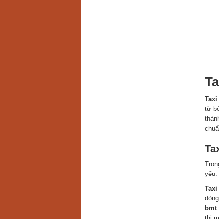
Ta
Taxi
từ b
thàn
chuẩ
Ta
Tron
yếu.
Taxi
dòng
bmt
thị 