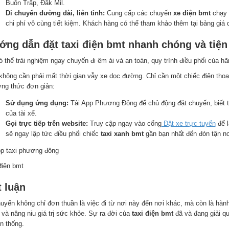
Buôn Trấp, Đắk Mil.
Di chuyển đường dài, liên tỉnh:
Cung cấp các chuyến
xe điện bmt
chạy l
chi phí vô cùng tiết kiệm. Khách hàng có thể tham khảo thêm tại bảng giá 
ớng dẫn đặt taxi điện bmt nhanh chóng và tiện 
ó thể trải nghiệm ngay chuyến đi êm ái và an toàn, quy trình điều phối của 
không cần phải mất thời gian vẫy xe dọc đường. Chỉ cần một chiếc điện thoại
ng thức đơn giản:
Sử dụng ứng dụng:
Tải App Phương Đông để chủ động đặt chuyến, biết tr
của tài xế.
Gọi trực tiếp trên website:
Truy cập ngay vào cổng
Đặt xe trực tuyến
để l
sẽ ngay lập tức điều phối chiếc
taxi xanh bmt
gần bạn nhất đến đón tận nơi
điện bmt
t luận
huyển không chỉ đơn thuần là việc đi từ nơi này đến nơi khác, mà còn là hàn
 và nâng niu giá trị sức khỏe. Sự ra đời của
taxi điện bmt
đã và đang giải qu
n thống.