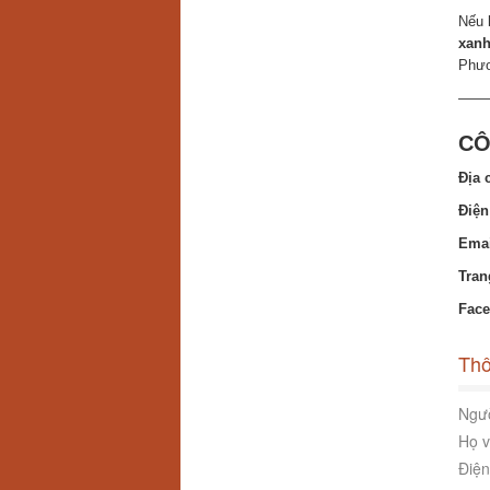
Nếu 
xanh
Phươ
——
CÔ
Địa c
Điện
Emai
Tran
Fac
Thô
Ngườ
Họ v
Điện