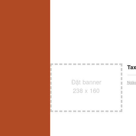
Tax
Đặt banner
Ngày
238 x 160