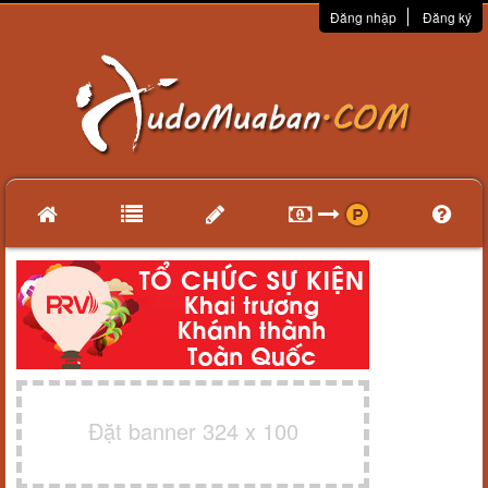
Đăng nhập
Đăng ký
Đặt banner 324 x 100