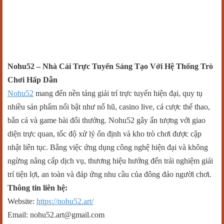
Nohu52 – Nhà Cái Trực Tuyến Sáng Tạo Với Hệ Thống Trò
Chơi Hấp Dẫn
Nohu52
mang đến nền tảng giải trí trực tuyến hiện đại, quy tụ
nhiều sản phẩm nổi bật như nổ hũ, casino live, cá cược thể thao,
bắn cá và game bài đổi thưởng. Nohu52 gây ấn tượng với giao
diện trực quan, tốc độ xử lý ổn định và kho trò chơi được cập
nhật liên tục. Bằng việc ứng dụng công nghệ hiện đại và không
ngừng nâng cấp dịch vụ, thương hiệu hướng đến trải nghiệm giải
trí tiện lợi, an toàn và đáp ứng nhu cầu của đông đảo người chơi.
Thông tin liên hệ:
Website:
https://nohu52.art/
Email: nohu52.art@gmail.com