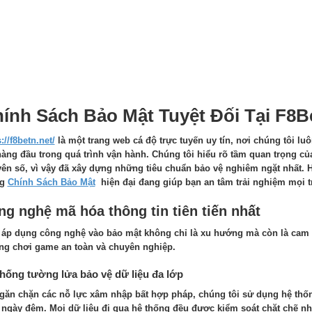
ính Sách Bảo Mật Tuyệt Đối Tại F8B
://f8betn.net/
là một trang web cá độ trực tuyến uy tín, nơi chúng tôi luô
hàng đầu trong quá trình vận hành. Chúng tôi hiểu rõ tầm quan trọng của
ên số, vì vậy đã xây dựng những tiêu chuẩn bảo vệ nghiêm ngặt nhất.
ng
Chính Sách Bảo Mật
hiện đại đang giúp bạn an tâm trải nghiệm mọi t
g nghệ mã hóa thông tin tiên tiến nhất
 áp dụng công nghệ vào bảo mật không chỉ là xu hướng mà còn là cam 
ng chơi game an toàn và chuyên nghiệp.
hống tường lửa bảo vệ dữ liệu đa lớp
găn chặn các nỗ lực xâm nhập bất hợp pháp, chúng tôi sử dụng hệ thốn
 ngày đêm. Mọi dữ liệu đi qua hệ thống đều được kiểm soát chặt chẽ nh