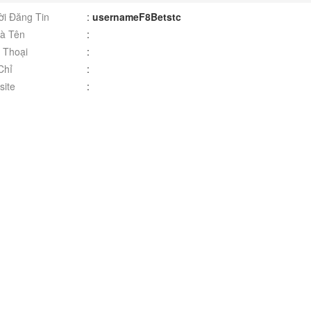
i Đăng Tin
:
usernameF8Betstc
à Tên
:
 Thoại
:
Chỉ
:
ite
: