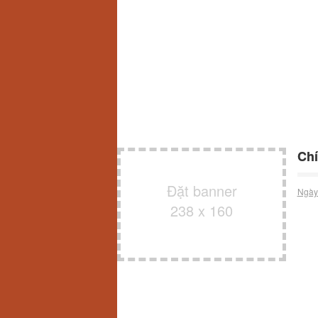
Chí
Đặt banner
Ngày
238 x 160