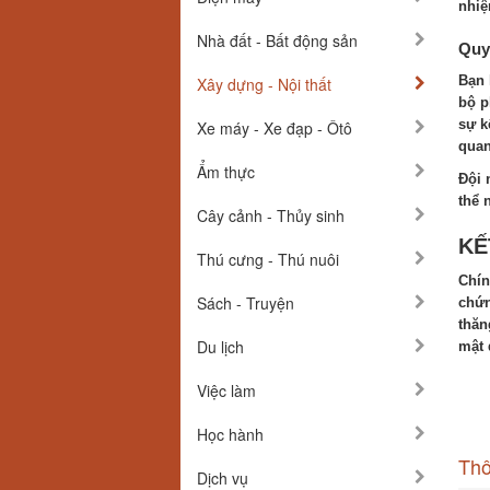
nhiệ
Nhà đất - Bất động sản
Quyề
Bạn 
Xây dựng - Nội thất
bộ p
sự k
Xe máy - Xe đạp - Ôtô
quan
Ẩm thực
Đội 
thể 
Cây cảnh - Thủy sinh
KẾ
Thú cưng - Thú nuôi
Chín
Sách - Truyện
chứn
thăn
Du lịch
mật 
Việc làm
Học hành
Thô
Dịch vụ