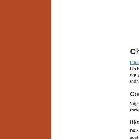
Ch
https
lên 
nguy
thố
Côn
Việc
trườ
Hệ t
Để n
suốt