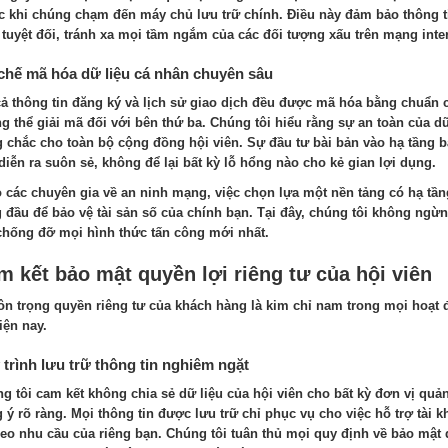
c khi chúng chạm đến máy chủ lưu trữ chính. Điều này đảm bảo thông t
 tuyệt đối, tránh xa mọi tầm ngắm của các đối tượng xấu trên mạng inter
chế mã hóa dữ liệu cá nhân chuyên sâu
cả thông tin đăng ký và lịch sử giao dịch đều được mã hóa bằng chuẩn c
g thể giải mã đối với bên thứ ba. Chúng tôi hiểu rằng sự an toàn của dữ
 chắc cho toàn bộ cộng đồng hội viên. Sự đầu tư bài bản vào hạ tầng bả
diễn ra suôn sẻ, không để lại bất kỳ lỗ hổng nào cho kẻ gian lợi dụng.
 các chuyên gia về an ninh mạng, việc chọn lựa một nền tảng có hạ tần
 đầu để bảo vệ tài sản số của chính bạn. Tại đây, chúng tôi không ngừn
chống đỡ mọi hình thức tấn công mới nhất.
 kết bảo mật quyền lợi riêng tư của hội viên
ôn trọng quyền riêng tư của khách hàng là kim chỉ nam trong mọi hoạt 
iện nay.
trình lưu trữ thông tin nghiêm ngặt
g tôi cam kết không chia sẻ dữ liệu của hội viên cho bất kỳ đơn vị quả
 ý rõ ràng. Mọi thông tin được lưu trữ chỉ phục vụ cho việc hỗ trợ tài k
theo nhu cầu của riêng bạn. Chúng tôi tuân thủ mọi quy định về bảo mật