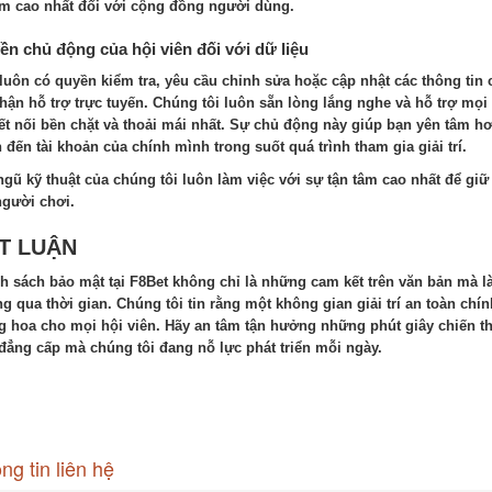
m cao nhất đối với cộng đồng người dùng.
n chủ động của hội viên đối với dữ liệu
luôn có quyền kiểm tra, yêu cầu chỉnh sửa hoặc cập nhật các thông tin
hận hỗ trợ trực tuyến. Chúng tôi luôn sẵn lòng lắng nghe và hỗ trợ mọ
ết nối bền chặt và thoải mái nhất. Sự chủ động này giúp bạn yên tâm h
 đến tài khoản của chính mình trong suốt quá trình tham gia giải trí.
ngũ kỹ thuật của chúng tôi luôn làm việc với sự tận tâm cao nhất để giữ
người chơi.
T LUẬN
h sách bảo mật tại F8Bet không chỉ là những cam kết trên văn bản mà l
g qua thời gian. Chúng tôi tin rằng một không gian giải trí an toàn chí
g hoa cho mọi hội viên. Hãy an tâm tận hưởng những phút giây chiến th
đẳng cấp mà chúng tôi đang nỗ lực phát triển mỗi ngày.
ng tin liên hệ