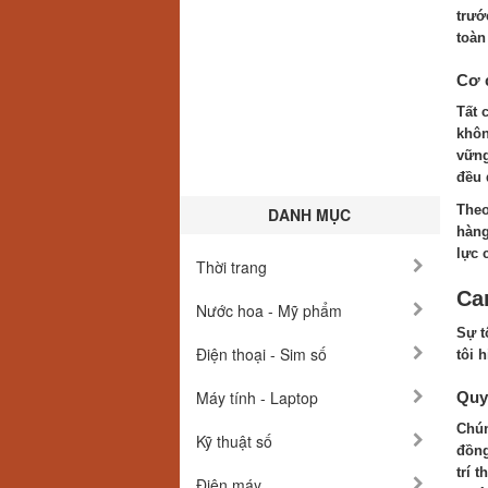
trướ
toàn
Cơ 
Tất 
khôn
vững
đều 
Theo
DANH MỤC
hàng
lực 
Thời trang
Cam
Nước hoa - Mỹ phẩm
Sự t
Điện thoại - Sim số
tôi h
Máy tính - Laptop
Quy 
Chún
Kỹ thuật số
đồng
trí 
Điện máy