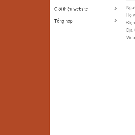
Ngườ
Giới thiệu website
Họ v
Tổng hợp
Điện
Địa 
Webs