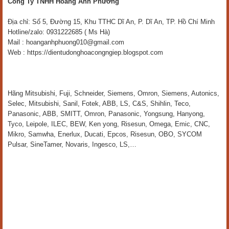
Công Ty TNHH Hoàng Anh Phương
Địa chỉ: Số 5, Đường 15, Khu TTHC Dĩ An, P. Dĩ An, TP. Hồ Chí Minh
Hotline/zalo: 0931222685 ( Ms Hà)
Mail : hoanganhphuong010@gmail.com
Web : https://dientudonghoacongngiep.blogspot.com
Hãng Mitsubishi, Fuji, Schneider, Siemens, Omron, Siemens, Autonics,
Selec, Mitsubishi, Sanil, Fotek, ABB, LS, C&S, Shihlin, Teco,
Panasonic, ABB, SMITT, Omron, Panasonic, Yongsung, Hanyong,
Tyco, Leipole, ILEC, BEW, Ken yong, Risesun, Omega, Emic, CNC,
Mikro, Samwha, Enerlux, Ducati, Epcos, Risesun, OBO, SYCOM
Pulsar, SineTamer, Novaris, Ingesco, LS,…