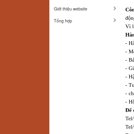
Giới thiệu website
Cô
độn
Tổng hợp
Vì l
Hàn
- H
- M
- B
- Gi
- H
- T
- c
- H
Để 
Tel
Tel