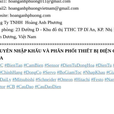
il1: hoanganhphuong011@gmail.com
il2: hoanganhphuongvietnam@gmail.com
site: hoanganhphuong.com
g Ty TNHH Hoàng Anh Phương
 phòng: 23 Đường D - Khu đô thị TTHC TP Dĩ An, KP. Nhị Đ
h Dương, Việt Nam
»»»»»»»»»»»»»»»»»»»»»»»»»»»»»»»»»»»»»»»»»»»»»»»»»»
UYÊN NHẬP KHẨU VÀ PHÂN PHỐI THIẾT BỊ ĐIỆN
A
LC
#BienTan
#CamBien
#Sensor
#DienTuDongHoa
#DienTu
#ChinhHang
#DongCo
#Servo
#BoGiamToc
#NhapKhau
#Gi
DaiLy
#Mitsubishi
#Schneider
#Omron
#Hitachi
#Festo
#Nan
tor
#CB
#CauDao
#CauDaoDien
 số mã hàng tương tự:
3500-T1-AF,
3500-T1-D24,
3500-S1-AF,