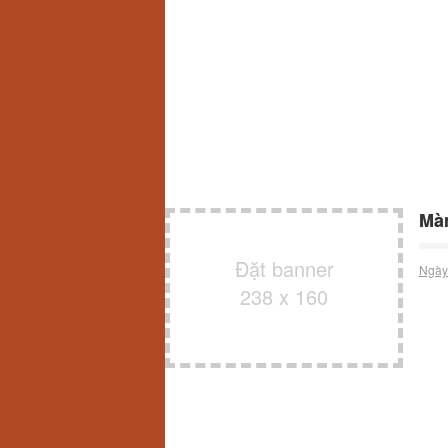
Màn
Đặt banner
Ngày
238 x 160