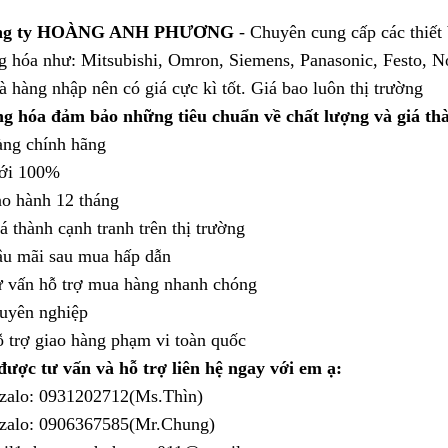
ng ty HOÀNG ANH PHƯƠNG
- Chuyên cung cấp các thiết 
g hóa như: Mitsubishi, Omron, Siemens, Panasonic, Festo, N
à hàng nhập nên có giá cực kì tốt. Giá bao luôn thị trường
g hóa đảm bảo những tiêu chuẩn về chất lượng và giá th
àng chính hãng
ới 100%
ảo hành 12 tháng
á thành cạnh tranh trên thị trường
ậu mãi sau mua hấp dẫn
ư vấn hỗ trợ mua hàng nhanh chóng
huyên nghiệp
ỗ trợ giao hàng phạm vi toàn quốc
được tư vấn và hỗ trợ liên hệ ngay với em ạ:
/zalo: 0931202712(Ms.Thìn)
/zalo: 0906367585(Mr.Chung)