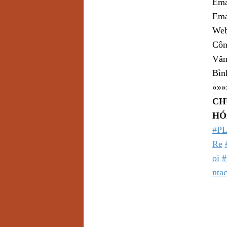
Ema
Ema
Web
Côn
Văn
Bìn
»»»
CH
HÓ
#P
Re
oi
#
ntac
Một
AGP
AGP
AGP