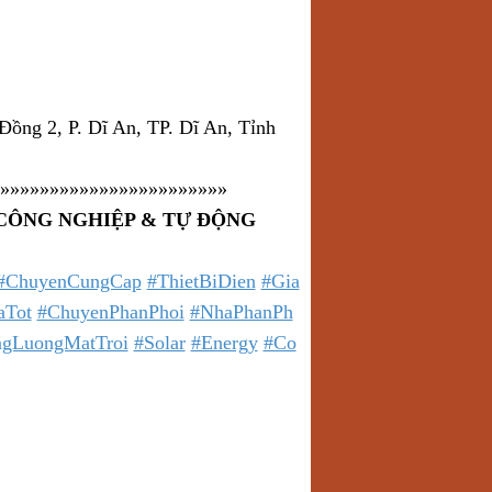
ồng 2, P. Dĩ An, TP. Dĩ An, Tỉnh
»»»»»»»»»»»»»»»»»»»»»»»
 CÔNG NGHIỆP & TỰ ĐỘNG
#ChuyenCungCap
#ThietBiDien
#Gia
aTot
#ChuyenPhanPhoi
#NhaPhanPh
gLuongMatTroi
#Solar
#Energy
#Co