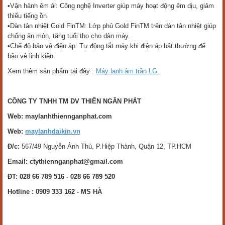
•Vận hành êm ái: Công nghệ Inverter giúp máy hoạt động êm dịu, giảm
thiểu tiếng ồn.
•Dàn tản nhiệt Gold FinTM: Lớp phủ Gold FinTM trên dàn tản nhiệt giúp
chống ăn mòn, tăng tuổi thọ cho dàn máy.
•Chế độ bảo vệ điện áp: Tự động tắt máy khi điện áp bất thường để
bảo vệ linh kiện.
Xem thêm sản phẩm tại đây :
Máy lạnh âm trần LG
CÔNG TY TNHH TM DV THIÊN NGÂN PHÁT
Web: maylanhthiennganphat.com
Web:
maylanhdaikin.vn
Đ/c:
567/49 Nguyễn Ảnh Thủ, P.Hiệp Thành, Quận 12, TP.HCM
Email: ctythiennganphat@gmail.com
ĐT: 028 66 789 516 - 028 66 789 520
Hotline :
0909 333 162 - MS HÀ