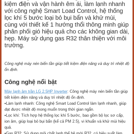
kiệm điện và vận hành êm ái, làm lạnh nhanh
với công nghệ Smart Load Control, hệ thống
lọc khí 5 bước loại bỏ bụi bẩn và khử mùi,
cùng với thiết kế 1 hướng thổi thông minh giúp
phân phối gió hiệu quả cho các không gian dài,
hẹp. Máy sử dụng gas R32 thân thiện với môi
trường.
Công nghệ máy nén biến tần giúp tiết kiệm điện năng và duy trì nhiệt độ
ổn định.
Công nghệ nổi bật
Máy lạnh âm trần LG 2.5HP Inverter
: Công nghệ máy nén biến tần giúp
tiết kiệm điện năng và duy trì nhiệt độ ổn định.
•Làm lạnh nhanh: Công nghệ Smart Load Control làm lạnh nhanh, giúp
đạt được nhiệt độ mong muốn trong thời gian ngắn.
•Lọc khí: Tích hợp hệ thống lọc khí 5 bước, bao gồm bộ lọc sơ cấp,
ion âm, giúp loại bỏ bụi bẩn (kể cả PM 2.5), vi khuẩn và khử mùi hiệu
quả.
•Gas R32: Sử dụng môi chất lạnh thế hệ mới R32, có hiệu suất làm