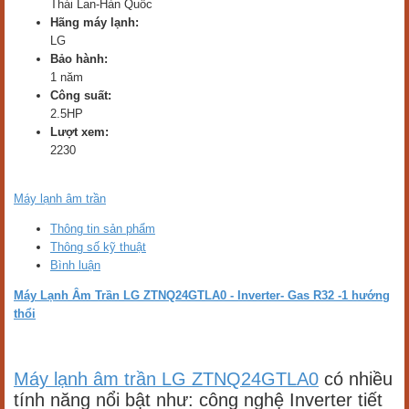
Thái Lan-Hàn Quốc
Hãng máy lạnh:
LG
Bảo hành:
1 năm
Công suất:
2.5HP
Lượt xem:
2230
Máy lạnh âm trần
Thông tin sản phẩm
Thông số kỹ thuật
Bình luận
Máy Lạnh Âm Trần LG ZTNQ24GTLA0 - Inverter- Gas R32 -1 hướng
thổi
Máy lạnh âm trần LG ZTNQ24GTLA0
có nhiều
tính năng nổi bật như: công nghệ Inverter tiết