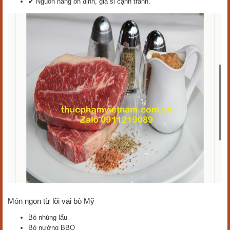
✔ Nguồn hàng ổn định, giá sỉ cạnh tranh.
Món ngon từ lõi vai bò Mỹ
Bò nhúng lẩu
Bò nướng BBQ