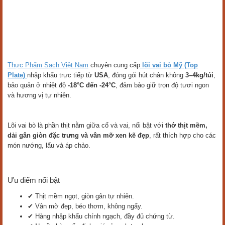
Thực Phẩm Sạch Việt Nam
chuyên cung cấp
lõi vai bò Mỹ (Top
Plate)
nhập khẩu trực tiếp từ
USA
, đóng gói hút chân không
3–4kg/túi
,
bảo quản ở nhiệt độ
-18°C đến -24°C
, đảm bảo giữ trọn độ tươi ngon
và hương vị tự nhiên.
Lõi vai bò là phần thịt nằm giữa cổ và vai, nổi bật với
thớ thịt mềm,
dải gân giòn đặc trưng và vân mỡ xen kẽ đẹp
, rất thích hợp cho các
món nướng, lẩu và áp chảo.
Ưu điểm nổi bật
✔ Thịt mềm ngọt, giòn gân tự nhiên.
✔ Vân mỡ đẹp, béo thơm, không ngấy.
✔ Hàng nhập khẩu chính ngạch, đầy đủ chứng từ.