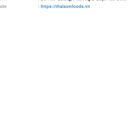
ite
:
https://thaisonfoods.vn