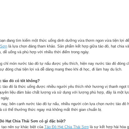
bạn đang tìm kiếm một thức uống dinh dưỡng vừa thơm ngon vừa tiện lợi đ
 Sơn
là lựa chọn đáng tham khảo. Sản phẩm kết hợp giữa táo đỏ, hạt chia v
n, dễ uống và phù hợp với nhiều thời điểm trong ngày.
g chỉ món nước táo đỏ tự nấu được yêu thích, hiện nay nước táo đỏ đóng ch
ự đóng chai tiện lợi và dễ dàng mang theo khi đi học, đi làm hay du lịch.
 táo đỏ có tốt không?
 táo đỏ là thức uống được nhiều người yêu thích nhờ hương vị thanh ngọt t
guyên liệu đảm bảo chất lượng và sử dụng với lượng phù hợp, đây là một lự
 ngày.
 nay, bên cạnh nước táo đỏ tự nấu, nhiều người còn lựa chọn nước táo đỏ hạ
là có thể thưởng thức ngay mà không mất thời gian chuẩn bị.
Đỏ Hạt Chia Thái Sơn có gì đặc biệt?
 tạo nên sự khác biệt của
Táo Đỏ Hạt Chia Thái Sơn
là sự kết hợp hài hòa g