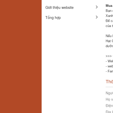
Mua 
Giới thiệu website
Bạn 
Xanh
Tổng hợp
Để c
của 
Nếu 
Hạt 
dưỡn
>>> C
- We
- we
- Fa
Thô
Ngườ
Họ v
Điện
Địa 