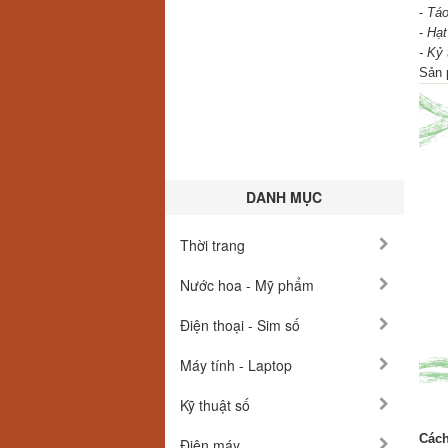
-
Táo
-
Hạt
-
Kỷ 
Sản 
DANH MỤC
Thời trang
Nước hoa - Mỹ phẩm
Điện thoại - Sim số
Máy tính - Laptop
Kỹ thuật số
Cách
Điện máy