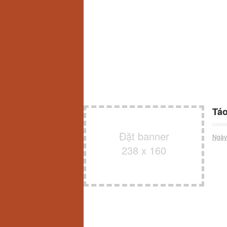
Táo
Đặt banner
Ngày
238 x 160