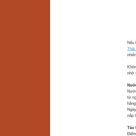
Nếu 
Thái
nhiê
Khôn
nhờ s
Nước
Nước
từ n
hằng
Ngày
nắp 
Táo 
Điểm