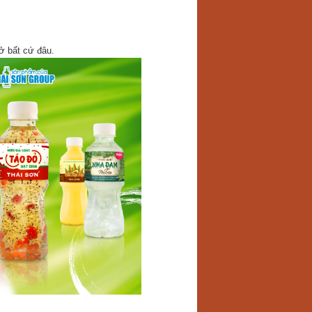
ở bất cứ đâu.