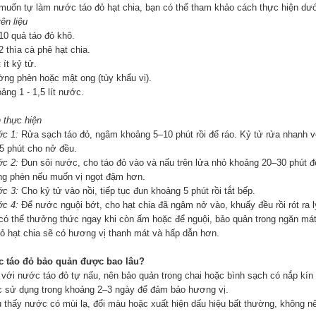
muốn tự làm nước táo đỏ hạt chia, bạn có thể tham khảo cách thực hiện dướ
ên liệu
 10 quả táo đỏ khô.
2 thìa cà phê hạt chia.
 ít kỷ tử.
ờng phèn hoặc mật ong (tùy khẩu vị).
ảng 1 - 1,5 lít nước.
 thực hiện
ớc 1:
Rửa sạch táo đỏ, ngâm khoảng 5–10 phút rồi để ráo. Kỷ tử rửa nhanh 
5 phút cho nở đều.
ớc 2:
Đun sôi nước, cho táo đỏ vào và nấu trên lửa nhỏ khoảng 20–30 phút để 
g phèn nếu muốn vị ngọt đậm hơn.
ớc 3:
Cho kỷ tử vào nồi, tiếp tục đun khoảng 5 phút rồi tắt bếp.
ớc 4:
Để nước nguội bớt, cho hạt chia đã ngâm nở vào, khuấy đều rồi rót ra l
có thể thưởng thức ngay khi còn ấm hoặc để nguội, bảo quản trong ngăn mát 
đỏ hạt chia sẽ có hương vị thanh mát và hấp dẫn hơn.
 táo đỏ bảo quản được bao lâu?
i với nước táo đỏ tự nấu, nên bảo quản trong chai hoặc bình sạch có nắp kín
 sử dụng trong khoảng 2–3 ngày để đảm bảo hương vị.
u thấy nước có mùi lạ, đổi màu hoặc xuất hiện dấu hiệu bất thường, không nê