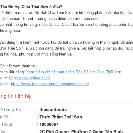
Táo Đỏ Hạt Chia Thái Sơn ở đâu?
có thể tìm mua Táo Đỏ Hạt Chia Thái Sơn tại hệ thống phân phối, đại lý, các 
, Co.opmart, Emart... cùng nhiều điểm bán trên toàn quốc.
ập nhật thông tin về giá Táo Đỏ Hạt Chia Thái Sơn và hệ thống phân phối, bạ
thương hiệu.
bạn đang tìm kiếm một nước táo đỏ hạt chia có hương vị thanh ngọt, dễ uống
Chia Thái Sơn là lựa chọn đáng để trải nghiệm. Sự kết hợp giữa táo đỏ, hạt 
g hài hòa, phù hợp với nhịp sống hiện đại.
hi tiết xem thêm tại:
bsite đặt hàng:
Xem thêm chi tiết sản phẩm Táo Đỏ Hạt Chia Thái sơn
bsite:
https://thaisonfoods.vn/
npage:
https://www.facebook.com/suabapnepthaison
ng tin liên hệ
i Đăng Tin
:
thaisonfoods
à Tên
:
Thực Phẩm Thái Sơn
 Thoại
:
19006067
Chỉ
:
2C Phổ Quang, Phường 2 Quận Tân Bình