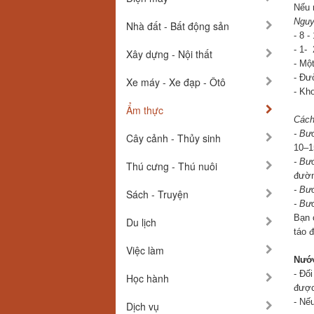
Nếu 
Nguy
Nhà đất - Bất động sản
- 8 -
- 1- 
Xây dựng - Nội thất
- Một
- Đư
Xe máy - Xe đạp - Ôtô
- Kho
Ẩm thực
Cách
- Bư
Cây cảnh - Thủy sinh
10–1
- Bư
Thú cưng - Thú nuôi
đườn
- Bư
Sách - Truyện
- Bư
Bạn 
Du lịch
táo 
Việc làm
Nước
- Đố
Học hành
được
- Nế
Dịch vụ