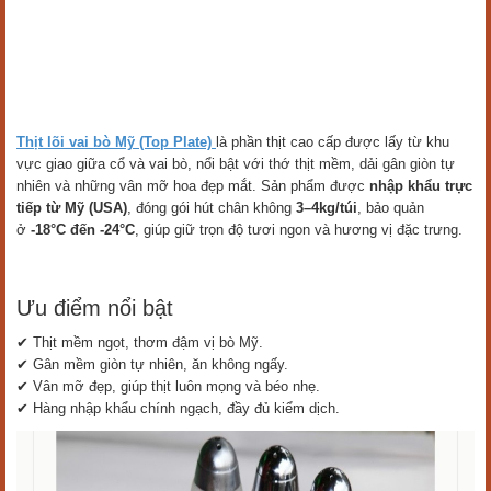
Thịt lõi vai bò Mỹ (Top Plate)
là phần thịt cao cấp được lấy từ khu
vực giao giữa cổ và vai bò, nổi bật với thớ thịt mềm, dải gân giòn tự
nhiên và những vân mỡ hoa đẹp mắt. Sản phẩm được
nhập khẩu trực
tiếp từ Mỹ (USA)
, đóng gói hút chân không
3–4kg/túi
, bảo quản
ở
-18°C đến -24°C
, giúp giữ trọn độ tươi ngon và hương vị đặc trưng.
Ưu điểm nổi bật
✔ Thịt mềm ngọt, thơm đậm vị bò Mỹ.
✔ Gân mềm giòn tự nhiên, ăn không ngấy.
✔ Vân mỡ đẹp, giúp thịt luôn mọng và béo nhẹ.
✔ Hàng nhập khẩu chính ngạch, đầy đủ kiểm dịch.