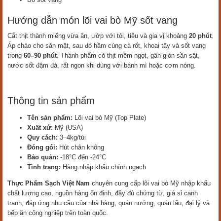
Hướng dẫn món lõi vai bò Mỹ sốt vang
Cắt thịt thành miếng vừa ăn, ướp với tỏi, tiêu và gia vị khoảng
20 phút
.
Áp chảo cho săn mặt, sau đó hầm cùng cà rốt, khoai tây và sốt vang
trong
60–90 phút
. Thành phẩm có thịt mềm ngọt, gân giòn sần sật,
nước sốt đậm đà, rất ngon khi dùng với bánh mì hoặc cơm nóng.
Thông tin sản phẩm
Tên sản phẩm:
Lõi vai bò Mỹ (Top Plate)
Xuất xứ:
Mỹ (USA)
Quy cách:
3–4kg/túi
Đóng gói:
Hút chân không
Bảo quản:
-18°C đến -24°C
Tình trạng:
Hàng nhập khẩu chính ngạch
Thực Phẩm Sạch Việt Nam
chuyên cung cấp lõi vai bò Mỹ nhập khẩu
chất lượng cao, nguồn hàng ổn định, đầy đủ chứng từ, giá sỉ cạnh
tranh, đáp ứng nhu cầu của nhà hàng, quán nướng, quán lẩu, đại lý và
bếp ăn công nghiệp trên toàn quốc.