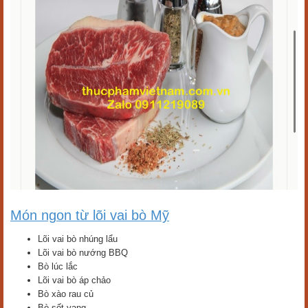
Món ngon từ lõi vai bò Mỹ
Lõi vai bò nhúng lẩu
Lõi vai bò nướng BBQ
Bò lúc lắc
Lõi vai bò áp chảo
Bò xào rau củ
Bò sốt vang