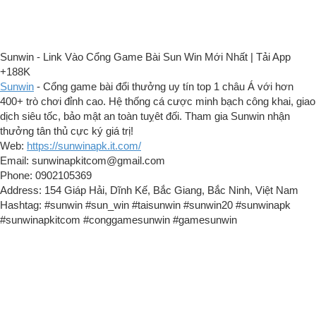
Sunwin - Link Vào Cổng Game Bài Sun Win Mới Nhất | Tải App
+188K
Sunwin
- Cổng game bài đổi thưởng uy tín top 1 châu Á với hơn
400+ trò chơi đỉnh cao. Hệ thống cá cược minh bạch công khai, giao
dịch siêu tốc, bảo mật an toàn tuỵêt đối. Tham gia Sunwin nhận
thưởng tân thủ cực ký giá trị!
Web:
https://sunwinapk.it.com/
Email: sunwinapkitcom@gmail.com
Phone: 0902105369
Address: 154 Giáp Hải, Dĩnh Kế, Bắc Giang, Bắc Ninh, Việt Nam
Hashtag: #sunwin #sun_win #taisunwin #sunwin20 #sunwinapk
#sunwinapkitcom #conggamesunwin #gamesunwin