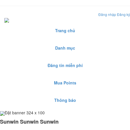
Đăng nhập
Đăng ký
Trang chủ
Danh mục
Đăng tin miễn phí
Mua Points
Thông báo
Đặt banner 324 x 100
Sunwin Sunwin Sunwin