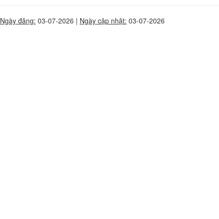
Ngày đăng:
03-07-2026 |
Ngày cập nhật:
03-07-2026