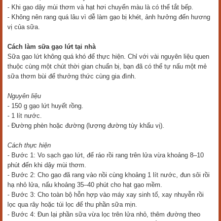
- Khi gạo dậy mùi thơm và hạt hơi chuyển màu là có thể tắt bếp.
- Không nên rang quá lâu vì dễ làm gạo bị khét, ảnh hưởng đến hương
vị của sữa.
Cách làm sữa gạo lứt tại nhà
Sữa gạo lứt không quá khó để thực hiện. Chỉ với vài nguyên liệu quen
thuộc cùng một chút thời gian chuẩn bị, bạn đã có thể tự nấu một mẻ
sữa thơm bùi để thưởng thức cùng gia đình.
Nguyên liệu
- 150 g gạo lứt huyết rồng.
- 1 lít nước.
- Đường phèn hoặc đường (lượng đường tùy khẩu vị).
Cách thực hiện
- Bước 1: Vo sạch gạo lứt, để ráo rồi rang trên lửa vừa khoảng 8–10
phút đến khi dậy mùi thơm.
- Bước 2: Cho gạo đã rang vào nồi cùng khoảng 1 lít nước, đun sôi rồi
hạ nhỏ lửa, nấu khoảng 35–40 phút cho hạt gạo mềm.
- Bước 3: Cho toàn bộ hỗn hợp vào máy xay sinh tố, xay nhuyễn rồi
lọc qua rây hoặc túi lọc để thu phần sữa mịn.
- Bước 4: Đun lại phần sữa vừa lọc trên lửa nhỏ, thêm đường theo