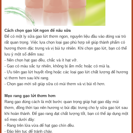
Cách chọn gạo lứt ngon để nấu sữa
Để có một ly sữa gạo lứt thơm ngon, nguyên liệu đầu vào đóng vai trò
rất quan trọng. Việc lựa chọn loại gạo phù hợp sẽ giúp thành phẩm có
hương thơm đặc trưng và vị bùi tự nhiên. Khi chọn gạo lứt, bạn có thể
lưu ý một số điểm sau:
- Nên chọn hạt gạo đều, chắc và ít hạt vỡ.
- Gạo có màu sắc tự nhiên, không bị ẩm mốc hoặc có mùi lạ.
- Ưu tiên gạo lứt huyết rồng hoặc các loại gạo lứt chất lượng để hương
vị thơm hơn sau khi rang.
- Chọn gạo mới sẽ giúp sữa có mùi thơm và vị bùi rõ hơn.
Mẹo rang gạo lứt thơm hơn
Rang gạo đúng cách là một bước quan trọng giúp hạt gạo dậy mùi
thơm, đồng thời tạo nên hương vị bùi đặc trưng cho ly sữa gạo lứt sau
khi hoàn thành. Để gạo rang đạt chất lượng tốt, bạn có thể áp dụng một
số mẹo dưới đây:
- Rang trên lửa vừa để hạt gạo chín đều.
- Đảo liên tục để tránh cháy.