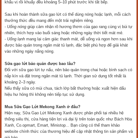
khẩu vị rồi khuấy đều khoảng 5–10 phút trước khi tắt bếp.
Sau khi hoàn thành sữa gạo lứt có thể dùng nóng hoặc lạnh, mỗi cách
thưởng thức đều mang đến một trải nghiệm riêng.
-
Uống nóng
giúp cảm nhận rõ hương thơm của gạo rang cùng vị bùi tự
nhiên, thích hợp vào buổi sáng hoặc những ngày thời tiết mát mẻ.
-
Uống lạnh
mang lại cảm giác thanh mát, dễ uống và ngon hơn sau khi
được bảo quản trong ngăn mát tủ lạnh, đặc biệt phù hợp để giải khát
vào những ngày nắng nóng.
Sữa gạo lứt bảo quản được bao lâu?
Đối với sữa gạo lứt tự nấu, nên bảo quản trong chai hoặc bình sạch có
nắp kín và đặt trong ngăn mát tủ lạnh. Thời gian sử dụng tốt nhất là
khoảng 2–3 ngày.
Nếu thấy sữa có mùi chua, tách lớp bất thường hoặc xuất hiện dấu
hiệu hư hỏng thì không nên tiếp tục sử dụng.
Mua Sữa Gạo Lứt Mekong Xanh ở đâu?
Hiện nay, Sữa Gạo Lứt Mekong Xanh được phân phối tại nhiều hệ
thống siêu thị, cửa hàng tiện lợi và đại lý trên toàn quốc như Bách Hóa
Xanh, Co.opmart, Emart, Ministop... Bạn cũng có thể tham khảo
website chính thức của thương hiệu để cập nhật thông tin sản phẩm và
giá bán