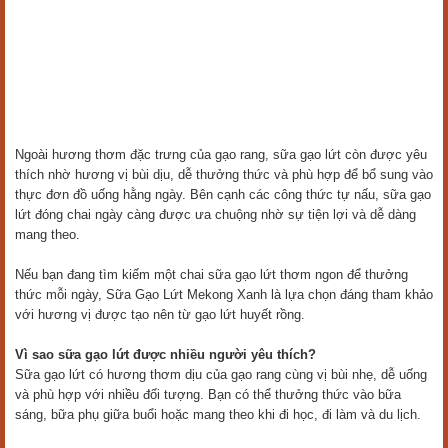
Ngoài hương thơm đặc trưng của gạo rang, sữa gạo lứt còn được yêu
thích nhờ hương vị bùi dịu, dễ thưởng thức và phù hợp để bổ sung vào
thực đơn đồ uống hằng ngày. Bên cạnh các công thức tự nấu, sữa gạo
lứt đóng chai ngày càng được ưa chuộng nhờ sự tiện lợi và dễ dàng
mang theo.
Nếu bạn đang tìm kiếm một chai sữa gạo lứt thơm ngon để thưởng
thức mỗi ngày, Sữa Gạo Lứt Mekong Xanh là lựa chọn đáng tham khảo
với hương vị được tạo nên từ gạo lứt huyết rồng.
Vì sao sữa gạo lứt được nhiều người yêu thích?
Sữa gạo lứt có hương thơm dịu của gạo rang cùng vị bùi nhẹ, dễ uống
và phù hợp với nhiều đối tượng. Bạn có thể thưởng thức vào bữa
sáng, bữa phụ giữa buổi hoặc mang theo khi đi học, đi làm và du lịch.