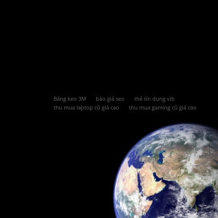
Băng keo 3M
báo giá seo
thẻ tín dụng vib
thu mua laptop cũ giá cao
thu mua gaming cũ giá cao