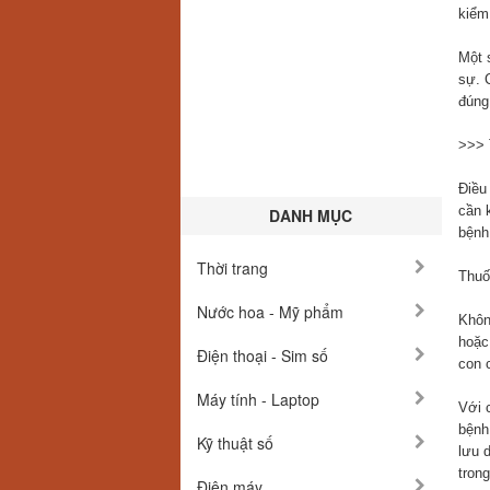
kiểm
Một 
sự. 
đúng
>>>
Điều
cần 
DANH MỤC
bệnh
Thời trang
Thuố
Nước hoa - Mỹ phẩm
Khôn
hoặc
Điện thoại - Sim số
con c
Máy tính - Laptop
Với 
bệnh
Kỹ thuật số
lưu 
trong
Điện máy