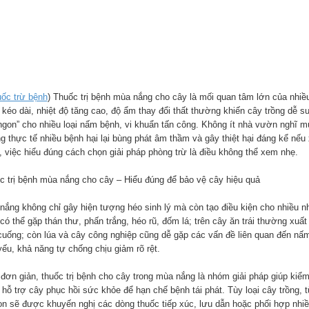
ốc trừ bệnh
) Thuốc trị bệnh mùa nắng cho cây là mối quan tâm lớn của nhiều
 kéo dài, nhiệt độ tăng cao, độ ẩm thay đổi thất thường khiến cây trồng dễ 
ngon” cho nhiều loại nấm bệnh, vi khuẩn tấn công. Không ít nhà vườn nghĩ 
g thực tế nhiều bệnh hại lại bùng phát âm thầm và gây thiệt hại đáng kể nế
, việc hiểu đúng cách chọn giải pháp phòng trừ là điều không thể xem nhẹ.
c trị bệnh mùa nắng cho cây – Hiểu đúng để bảo vệ cây hiệu quả
nắng không chỉ gây hiện tượng héo sinh lý mà còn tạo điều kiện cho nhiều n
ó thể gặp thán thư, phấn trắng, héo rũ, đốm lá; trên cây ăn trái thường xuất
 cuống; còn lúa và cây công nghiệp cũng dễ gặp các vấn đề liên quan đến nấm 
yếu, khả năng tự chống chịu giảm rõ rệt.
 đơn giản, thuốc trị bệnh cho cây trong mùa nắng là nhóm giải pháp giúp kiể
 hỗ trợ cây phục hồi sức khỏe để hạn chế bệnh tái phát. Tùy loại cây trồng,
on sẽ được khuyến nghị các dòng thuốc tiếp xúc, lưu dẫn hoặc phối hợp nhi