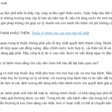
 soát.
sai lầm phổ biến là thấy cây cháy lá liền nghĩ thiếu nước, hoặc thấy héo liề
Có những trường hợp cây bị héo do nấm hại rễ, nếu chỉ tăng nước thì tình tr
 giải pháp không chỉ giúp xử lý nhanh mà còn tránh tốn thêm chi phí không cầ
 THAM KHẢO THÊM:
Thuốc trị bệnh cho cây loại nào tốt nhất
 quan trọng là thuốc không phải yếu tố duy nhất quyết định thành công. Muốn
kết hợp quan sát đồng ruộng, điều chỉnh nước tưới hợp lý, cải thiện bộ rễ 
 đang gặp phải. Đây cũng là lý do vì sao việc được tư vấn đúng ngay từ đầu 
c trị bệnh mùa nắng cho cây nên chọn thế nào để đạt hiệu quả cao?
g có một loại thuốc duy nhất phù hợp cho mọi loại cây và mọi loại bệnh. Nế
 thán thư thì hướng xử lý sẽ khác với trường hợp bệnh héo rũ do nấm đất hay
ần làm là xác định tương đối đúng biểu hiện bệnh trước khi quyết định giải p
các bệnh phát sinh trên bề mặt lá, những nhóm thuốc có khả năng bao phủ tố
 hiệu quả thường được ưu tiên. Trong khi đó, nếu bệnh nằm sâu trong mô 
dẫn thường là lựa chọn đáng cân nhắc hơn vì hoạt chất có thể di chuyển bên 
.