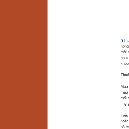
"(
Thu
nóng
mồi 
nhưn
khỏe
Thuố
Mùa 
màu c
thối
suy 
Hiểu
hoặc
bà c