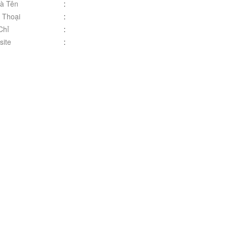
à Tên
:
 Thoại
:
Chỉ
:
ite
: