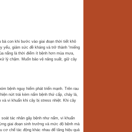
 bà con khi bước vào giai đoạn thời tiết khô
suy yếu, giảm sức đề kháng và trở thành “miếng
mùa nắng là thời điểm ít bệnh hơn mùa mưa,
u xử lý chậm. Muốn bảo vệ năng suất, giữ cây
hóm bệnh nguy hiểm phát triển mạnh. Trên rau
 hiện nứt trái kèm nấm bệnh thứ cấp, cháy lá,
và vi khuẩn khi cây bị stress nhiệt. Khi cây
m soát tác nhân gây bệnh như nấm, vi khuẩn
 từng giai đoạn sinh trưởng và mức độ bệnh mà
ều cơ chế tác động khác nhau để tăng hiệu quả