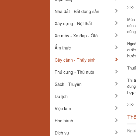
>>>
Nhà đất - Bất động sản
Mùa 
Xây dựng - Nội thất
còn 
cũng
Xe máy - Xe đạp - Ôtô
Ngoà
Ẩm thực
dưỡn
hướn
Cây cảnh - Thủy sinh
Thuố
Thú cưng - Thú nuôi
Thị 
Sách - Truyện
đúng
hợp 
Du lịch
>>>
Việc làm
Thô
Học hành
Ngườ
Dịch vụ