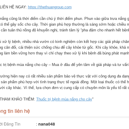
 LIÊN HỆ NGAY:
https://thethuangroup.com
nắng cũng là thời điểm cần chú ý thời điểm phun. Phun vào giữa trưa nắng g
có thể gây sốc cho cây. Thời gian phù hợp thường là sáng sớm hoặc chiều má
 cần tuân thủ nồng độ khuyến nghị, tránh tâm lý “pha đậm cho nhanh hết bệnh”
i xử lý bệnh, nhiều nhà vườn có kinh nghiệm còn kết hợp các giải pháp chăm
g cân đối, cải thiện sức chống chịu để cây khỏe từ gốc. Khi cây khỏe, khả 
g làm bền vững hơn thay vì chỉ chạy theo xử lý khi bệnh đã bùng phát mạnh
c trị bệnh mùa nắng cho cây – Mua ở đâu để yên tâm về giải pháp và tư vấn
trường hiện nay có rất nhiều sản phẩm bảo vệ thực vật với công dụng đa dạn
 sản phẩm phù hợp với tình trạng thực tế ngoài đồng. Một loại thuốc có thể
với cây khác. Vì thế, lựa chọn đơn vị cung cấp có chuyên môn là yếu tố rất 
 THAM KHẢO THÊM:
Thuốc trị bệnh mùa nắng cho cây
"
ng tin liên hệ
i Đăng Tin
:
nana048