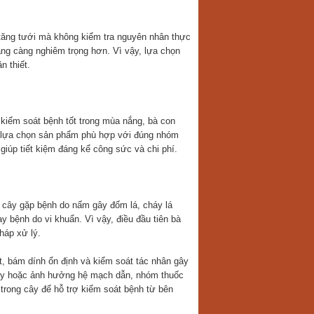
n tăng tưới mà không kiểm tra nguyên nhân thực
ạng càng nghiêm trọng hơn. Vì vậy, lựa chọn
n thiết.
 kiểm soát bệnh tốt trong mùa nắng, bà con
và lựa chọn sản phẩm phù hợp với đúng nhóm
giúp tiết kiệm đáng kể công sức và chi phí.
u cây gặp bệnh do nấm gây đốm lá, cháy lá
 bệnh do vi khuẩn. Vì vậy, điều đầu tiên bà
háp xử lý.
t, bám dính ổn định và kiểm soát tác nhân gây
cây hoặc ảnh hưởng hệ mạch dẫn, nhóm thuốc
trong cây để hỗ trợ kiểm soát bệnh từ bên