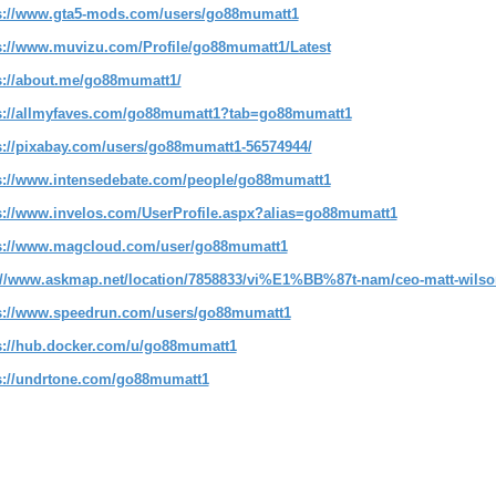
s://www.gta5-mods.com/users/go88mumatt1
s://www.muvizu.com/Profile/go88mumatt1/Latest
s://about.me/go88mumatt1/
s://allmyfaves.com/go88mumatt1?tab=go88mumatt1
s://pixabay.com/users/go88mumatt1-56574944/
s://www.intensedebate.com/people/go88mumatt1
s://www.invelos.com/UserProfile.aspx?alias=go88mumatt1
s://www.magcloud.com/user/go88mumatt1
://www.askmap.net/location/7858833/vi%E1%BB%87t-nam/ceo-matt-wilso
s://www.speedrun.com/users/go88mumatt1
s://hub.docker.com/u/go88mumatt1
s://undrtone.com/go88mumatt1