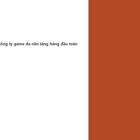
công ty game đa nền tảng hàng đầu toàn