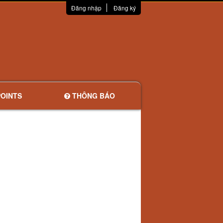
Đăng nhập
Đăng ký
OINTS
THÔNG BÁO