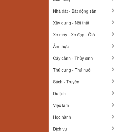
Nhà đất - Bất động sản
Xây dựng - Nội thất
Xe máy - Xe đạp - Ôtô
Ẩm thực
Cây cảnh - Thủy sinh
Thú cưng - Thú nuôi
Sách - Truyện
Du lịch
Việc làm
Học hành
Dịch vụ