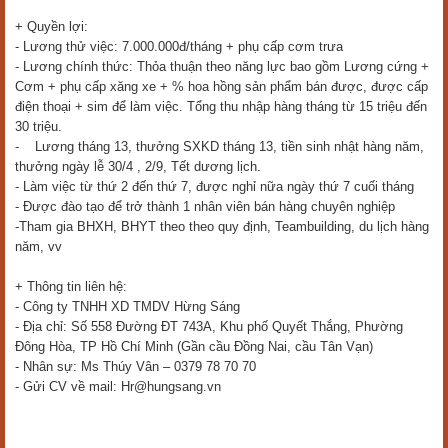
+ Quyền lợi:
- Lương thử việc: 7.000.000đ/tháng + phụ cấp cơm trưa
- Lương chính thức: Thỏa thuận theo năng lực bao gồm Lương cứng +
Cơm + phụ cấp xăng xe + % hoa hồng sản phẩm bán được, được cấp
điện thoại + sim để làm việc. Tổng thu nhập hàng tháng từ 15 triệu đến
30 triệu.
- Lương tháng 13, thưởng SXKD tháng 13, tiền sinh nhật hàng năm,
thưởng ngày lễ 30/4 , 2/9, Tết dương lịch.
- Làm việc từ thứ 2 đến thứ 7, được nghỉ nữa ngày thứ 7 cuối tháng
- Được đào tạo để trở thành 1 nhân viên bán hàng chuyên nghiệp
-Tham gia BHXH, BHYT theo theo quy định, Teambuilding, du lịch hàng
năm, vv
+ Thông tin liên hệ:
- Công ty TNHH XD TMDV Hừng Sáng
- Địa chỉ: Số 558 Đường ĐT 743A, Khu phố Quyết Thắng, Phường
Đông Hòa, TP Hồ Chí Minh (Gần cầu Đồng Nai, cầu Tân Vạn)
- Nhân sự: Ms Thúy Vân – 0379 78 70 70
- Gửi CV về mail: Hr@hungsang.vn