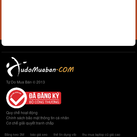
Tự Do Mua Bán © 2013
Quy chế hoạt động
Chính sách bảo mật thông tin cá nhân
Cơ chế giải quyết tranh chấp
Băng keo 3M
báo giá seo
thẻ tín dụng vib
thu mua laptop cũ giá cao