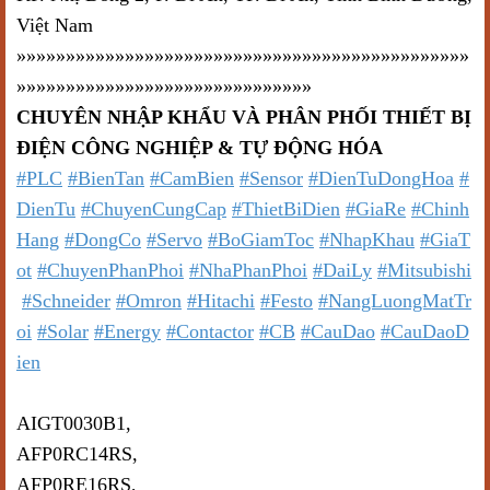
Việt Nam
»»»»»»»»»»»»»»»»»»»»»»»»»»»»»»»»»»»»»»»»»»»»»»
»»»»»»»»»»»»»»»»»»»»»»»»»»»»»»
CHUYÊN NHẬP KHẨU VÀ PHÂN PHỐI THIẾT BỊ
ĐIỆN CÔNG NGHIỆP & TỰ ĐỘNG HÓA
#PLC
#BienTan
#CamBien
#Sensor
#DienTuDongHoa
#
DienTu
#ChuyenCungCap
#ThietBiDien
#GiaRe
#Chinh
Hang
#DongCo
#Servo
#BoGiamToc
#NhapKhau
#GiaT
ot
#ChuyenPhanPhoi
#NhaPhanPhoi
#DaiLy
#Mitsubishi
#Schneider
#Omron
#Hitachi
#Festo
#NangLuongMatTr
oi
#Solar
#Energy
#Contactor
#CB
#CauDao
#CauDaoD
ien
Một số mã hàng tương tự:
AIGT0030B1,
AFP0RC14RS,
AFP0RE16RS,