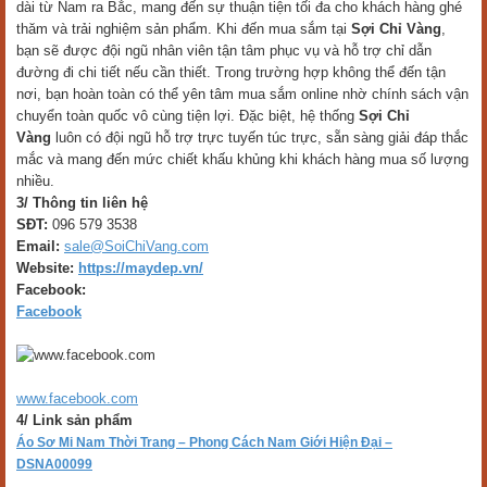
dài từ Nam ra Bắc, mang đến sự thuận tiện tối đa cho khách hàng ghé
thăm và trải nghiệm sản phẩm. Khi đến mua sắm tại
Sợi Chỉ Vàng
,
bạn sẽ được đội ngũ nhân viên tận tâm phục vụ và hỗ trợ chỉ dẫn
đường đi chi tiết nếu cần thiết. Trong trường hợp không thể đến tận
nơi, bạn hoàn toàn có thể yên tâm mua sắm online nhờ chính sách vận
chuyển toàn quốc vô cùng tiện lợi. Đặc biệt, hệ thống
Sợi Chỉ
Vàng
luôn có đội ngũ hỗ trợ trực tuyến túc trực, sẵn sàng giải đáp thắc
mắc và mang đến mức chiết khấu khủng khi khách hàng mua số lượng
nhiều.
3/ Thông tin liên hệ
SĐT:
096 579 3538
Email:
sale@SoiChiVang.com
Website:
https://maydep.vn/
Facebook:
Facebook
www.facebook.com
4/ Link sản phẩm
Áo Sơ Mi Nam Thời Trang – Phong Cách Nam Giới Hiện Đại –
DSNA00099