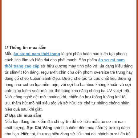
1/ Thông tin mua sắm
Mẫu
áo sơ mi nam thời trang
là giải pháp hoàn hảo kiến tạo phong
cách lịch lãm và hiện đại cho phái mạnh. Sản phẩm
áo sơ mi nam
thời trang cao cấp
sở hữu đường may tinh xảo với đa dạng kiểu dáng
từ slim-fit tôn dáng, regular-fit chỉn chu đến phom oversize trẻ trung hay
dáng cổ chèo Cuban sành điệu. Được chế tác từ các chất liệu thượng
hạng như cotton lụa mềm mịn, vải sợi tre bamboo kháng khuẩn và sợi
cafe giúp kiểm soát mùi cơ thể cùng khả năng chống tia UV vượt trội.
Nhờ công nghệ dệt mở thoáng khí, chiếc áo lưu thông không khí tối
ưu, thấm hút mồ hôi siêu tốc và sở hữu cơ chế tự phẳng chống nhăn
hiệu quả sau khi giặt.
2/ Địa chỉ mua sắm
Nếu bạn đang tìm kiếm địa chỉ uy tín để sở hữu mẫu áo sơ mi nam
chất lượng,
Sợi Chỉ Vàng
chính là điểm đến mua sắm lý tưởng dành
cho bạn. Hiện tại, thương hiệu đang sở hữu hai chi nhánh trực tiếp trải