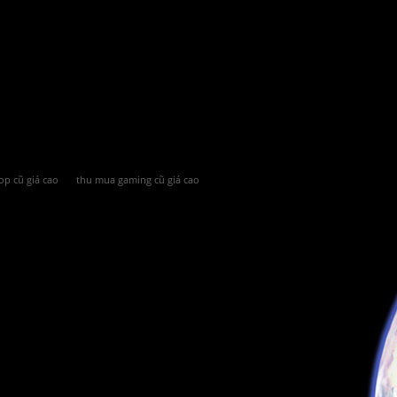
op cũ giá cao
thu mua gaming cũ giá cao