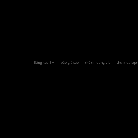
Băng keo 3M
báo giá seo
thẻ tín dụng vib
thu mua lapt