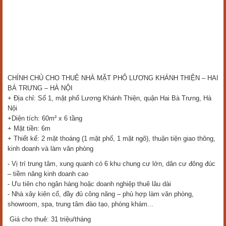
CHÍNH CHỦ CHO THUÊ NHÀ MẶT PHỐ LƯƠNG KHÁNH THIỆN – HAI
BÀ TRƯNG – HÀ NỘI
+ Địa chỉ: Số 1, mặt phố Lương Khánh Thiện, quận Hai Bà Trưng, Hà
Nội
+Diện tích: 60m² x 6 tầng
+ Mặt tiền: 6m
+ Thiết kế: 2 mặt thoáng (1 mặt phố, 1 mặt ngõ), thuận tiện giao thông,
kinh doanh và làm văn phòng
- Vị trí trung tâm, xung quanh có 6 khu chung cư lớn, dân cư đông đúc
– tiềm năng kinh doanh cao
- Ưu tiên cho ngân hàng hoặc doanh nghiệp thuê lâu dài
- Nhà xây kiên cố, đầy đủ công năng – phù hợp làm văn phòng,
showroom, spa, trung tâm đào tạo, phòng khám...
Giá cho thuê: 31 triệu/tháng