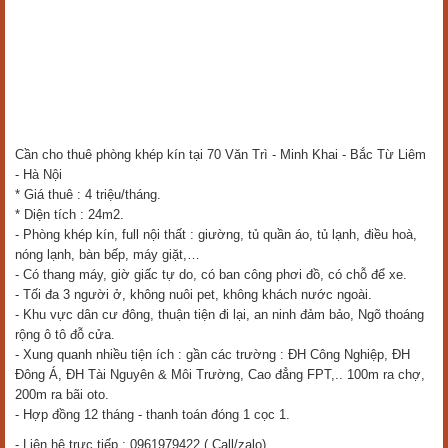
Cần cho thuê phòng khép kín tại 70 Văn Trì - Minh Khai - Bắc Từ Liêm
- Hà Nội
* Giá thuê : 4 triệu/tháng.
* Diện tích : 24m2.
- Phòng khép kín, full nội thất : giường, tủ quần áo, tủ lạnh, điều hoà,
nóng lạnh, bàn bếp, máy giặt,…
- Có thang máy, giờ giấc tự do, có ban công phơi đồ, có chỗ để xe.
- Tối đa 3 người ở, không nuôi pet, không khách nước ngoài.
- Khu vực dân cư đông, thuận tiện đi lại, an ninh đảm bảo, Ngõ thoáng
rộng ô tô đỗ cửa.
- Xung quanh nhiều tiện ích : gần các trường : ĐH Công Nghiệp, ĐH
Đông Á, ĐH Tài Nguyên & Môi Trường, Cao đẳng FPT,.. 100m ra chợ,
200m ra bãi oto.
- Hợp đồng 12 tháng - thanh toán đóng 1 cọc 1.
- Liên hệ trực tiếp : 0961979422 ( Call/zalo).