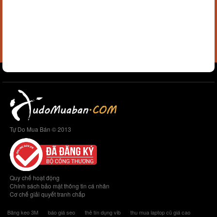
Tự Do Mua Bán © 2013
Quy chế hoạt động
Chính sách bảo mật thông tin cá nhân
Cơ chế giải quyết tranh chấp
Băng keo 3M
báo giá seo
thẻ tín dụng vib
thu mua laptop cũ giá cao