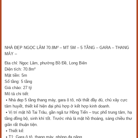
NHÀ ĐẸP NGỌC LÂM 70.8M² – MT 5M – 5 TẦNG – GARA – THANG
MÁY –
Địa chỉ: Ngọc Lâm, phường Bồ Đề, Long Biên
Diện tích: 70.8m²
Mặt tiền: 5m
Số tầng: 5 tầng
Giá chào: 27 tỷ
Mô tả chi tiết:
• Nhà đẹp 5 tầng thang máy, gara ô tô, nội thất đầy đủ, chủ xây cực
tâm huyết, thiết kế hiện đại phù hợp ở kết hợp kinh doanh.
• Vị trí mặt hồ Tai Trâu, gần ngã tư Hồng Tiến – trục phố trung tâm, hạ
tầng đồng bộ, sinh khí tốt. Trước nhà là mặt hồ thoáng, sáng chiều thư
giãn rất thuận tiện.
• Thiết kế:
• T1: Gara ô tô, thang máy, phòng đa năng.