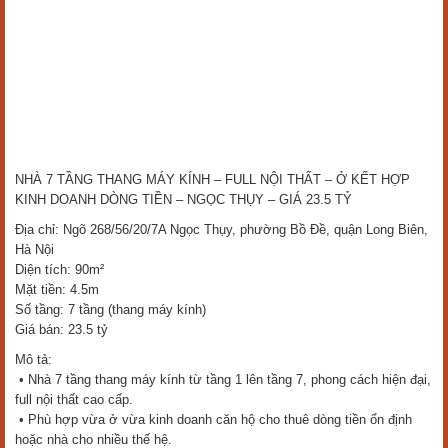
NHÀ 7 TẦNG THANG MÁY KÍNH – FULL NỘI THẤT – Ở KẾT HỢP
KINH DOANH DÒNG TIỀN – NGỌC THỤY – GIÁ 23.5 TỶ
Địa chỉ: Ngõ 268/56/20/7A Ngọc Thụy, phường Bồ Đề, quận Long Biên,
Hà Nội
Diện tích: 90m²
Mặt tiền: 4.5m
Số tầng: 7 tầng (thang máy kính)
Giá bán: 23.5 tỷ
Mô tả:
• Nhà 7 tầng thang máy kính từ tầng 1 lên tầng 7, phong cách hiện đại,
full nội thất cao cấp.
• Phù hợp vừa ở vừa kinh doanh căn hộ cho thuê dòng tiền ổn định
hoặc nhà cho nhiều thế hệ.