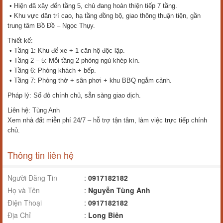
• Hiện đã xây đến tầng 5, chủ đang hoàn thiện tiếp 7 tầng.
• Khu vực dân trí cao, hạ tầng đồng bộ, giao thông thuận tiện, gần
trung tâm Bồ Đề – Ngọc Thụy.
Thiết kế:
• Tầng 1: Khu để xe + 1 căn hộ độc lập.
• Tầng 2 – 5: Mỗi tầng 2 phòng ngủ khép kín.
• Tầng 6: Phòng khách + bếp.
• Tầng 7: Phòng thờ + sân phơi + khu BBQ ngắm cảnh.
Pháp lý: Sổ đỏ chính chủ, sẵn sàng giao dịch.
Liên hệ: Tùng Anh
Xem nhà đất miễn phí 24/7 – hỗ trợ tận tâm, làm việc trực tiếp chính
chủ.
Thông tin liên hệ
Người Đăng Tin
:
0917182182
Họ và Tên
:
Nguyễn Tùng Anh
Điện Thoại
:
0917182182
Địa Chỉ
:
Long Biên