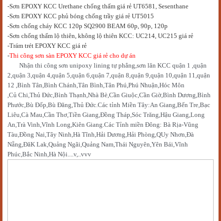
-Sơn EPOXY KCC Urethane chống thấm giá rẻ UT6581, Sesenthane
-Sơn EPOXY KCC phủ bóng chống trầy giá rẻ UT5015
-Sơn chống cháy KCC 120p SQ2900 BEAM 60p, 90p, 120p
-Sơn chống thấm lộ thiên, không lộ thiên KCC: UC214, UC215 giá rẻ
-Trám trét EPOXY KCC giá rẻ
-
Thi công sơn sàn EPOXY KCC giá rẻ cho dự án
Nh
ậ
n thi công s
ơ
n unipoxy lining t
ự
ph
ẳ
ng,s
ơ
n lăn KCC qu
ậ
n 1 ,qu
ậ
n
2,qu
ậ
n 3,qu
ậ
n 4,qu
ậ
n 5,qu
ậ
n 6,qu
ậ
n 7,qu
ậ
n 8,qu
ậ
n 9,qu
ậ
n 10,qu
ậ
n 11,qu
ậ
n
12 ,Bình Tân,Bình Chánh,Tân Bình,Tân Phú,Phú Nhu
ậ
n,Hóc Môn
,C
ủ
Chi,Th
ủ
Đ
ứ
c,Bình Th
ạ
nh,Nhà Bè,C
ầ
n Giu
ộ
c,C
ầ
n Gi
ờ
,Bình D
ươ
ng,Bình
Ph
ướ
c,Bù Đ
ố
p,Bù Đăng,Th
ủ
Đ
ứ
c.Các t
ỉ
nh Mi
ề
n Tây:An Giang,B
ế
n Tre,B
ạ
c
Liêu,Cà Mau,C
ầ
n Th
ơ
,Ti
ề
n Giang,Đ
ồ
ng Tháp,Sóc Trăng,H
ậ
u Giang,Long
An,Trà Vinh,Vĩnh Long,Kiên Giang.Các T
ỉ
nh mi
ề
n Đông: Bà R
ị
a-Vũng
Tàu,Đ
ồ
ng Nai,Tây Ninh,Hà Tĩnh,H
ả
i D
ươ
ng,H
ả
i Phòng,QUy Nh
ơ
n,Đà
N
ẵ
ng,ĐăK Lak,Qu
ả
ng Ngãi,Qu
ả
ng Nam,Thái Nguyên,Yên Bái,Vĩnh
Phúc,B
ắ
c Ninh,Hà N
ộ
i....v,..vvv