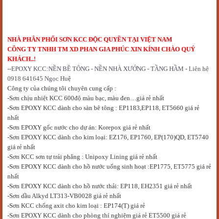
NHÀ PHÂN PHỐI SƠN KCC ĐỘC QUYỀN TẠI VIỆT NAM
CÔNG TY TNHH TM XD PHAN GIA PHÚC XIN KÍNH CHÀO QUÝ
KHÁCH..!
--EPOXY KCC:NỀN BÊ TÔNG - NỀN NHÀ XƯỞNG - TẦNG HẦM - Liên hệ
0918 641645 Ngọc Hu
ệ
Công ty của chúng tôi chuyên cung cấp :
-Sơn chịu nhiệt KCC 600độ màu bạc, màu đen…giá rẻ nhất
-Sơn EPOXY KCC dành cho sàn bê tông : EP1183,EP118, ET5660 giá rẻ
nhất
-S
ơn EPOXY gốc nước cho dự án
: Korepox giá rẻ nhất
-Sơn EPOXY KCC dành cho kim loại: EZ176, EP1760, EP(170)QD, ET5740
giá rẻ nhất
-Sơn KCC sơn tự trải phẳng : Unipoxy Lining giá rẻ nhất
-Sơn EPOXY KCC dành cho hồ nước uống sinh hoạt :EP1775, ET5775 giá rẻ
nhất
-S
ơn
EPOXY KCC dành cho hồ nước thải: EP118, EH2351 giá rẻ nhất
-Sơn dầu Alkyd LT313-VB0028 giá rẻ nhất
-Sơn KCC chống axit cho kim loại : EP174(T) giá rẻ
-Sơn EPOXY KCC dành cho phòng thí nghiệm giá rẻ ET5500 giá rẻ