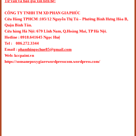
Tư vấn và báo giá xin liên hệ:
CÔNG TY TNHH TM XD PHAN GIA PHÚC
Cửa Hàng TPHCM :105/12 Nguyễn Thị Tú – Phường Bình Hưng Hòa B,
Quận Bình Tân.
Cửa hàng Hà Nội: 679 Lĩnh Nam, Q.Hoàng Mai, TP Hà Nội.
Hotline : 0918.641645 Ngọc Huệ
Tel : 086.272.3344
Email :
phanthingochue85@gmail.com
Web: kccpaint.vn
https://sonsanepoxygiarewordpresscom.wordpress.com/