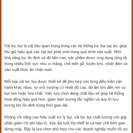
Vải lọc bụi là vật liệu quan trọng trong các hệ thống lọc bụi tay áo, giúp
thu giữ hiệu quả các hạt bụi phát sinh trong quá trình sản xuất. Nhờ
khả năng lọc ổn định và độ bền cao, sản phẩm được ứng dụng rộng rãi
trong nhiều lĩnh vực như xi măng, chế biến gỗ, luyện kim, nhiệt điện và
sản xuất thức ăn chăn nuôi.
Mỗi loại vải lọc bụi được thiết kế để phù hợp với từng điều kiện vận
hành khác nhau, từ môi trường có nhiệt độ cao, độ ẩm lớn đến nơi có
bụi mịn hoặc hóa chất. Việc lựa chọn đúng chất liệu sẽ giúp hệ thống
hoạt động hiệu quả hơn, giảm hiện tượng tắc nghẽn và duy trì lưu
lượng khí ổn định trong thời gian dài.
Không chỉ nâng cao hiệu suất xử lý bụi, vải lọc bụi chất lượng còn góp
phần giảm chi phí bảo trì, kéo dài tuổi thọ thiết bị và hạn chế thời gian
dừng máy. Đây là lựa chọn phù hợp cho các doanh nghiệp muốn tối ưu