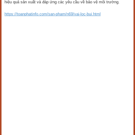
hiệu quả sản xuất và đáp ứng các yêu cầu về bảo vệ môi trường.
https://toanphatinfo.com/san-pham/n69/vai-loc-bui.html