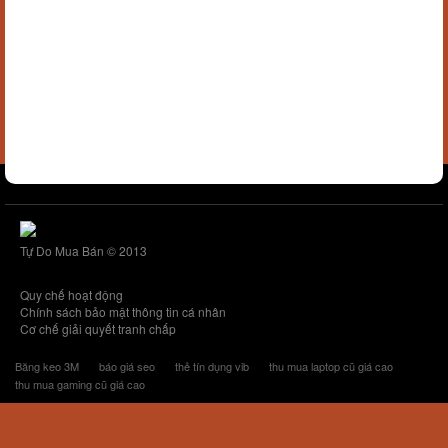
Tự Do Mua Bán © 2013
Quy chế hoạt động
Chính sách bảo mật thông tin cá nhân
Cơ chế giải quyết tranh chấp
Băng keo 3M
báo giá seo
thẻ tín dụng vib
thu mua laptop cũ giá cao
thu mua gaming cũ giá cao