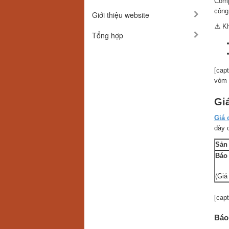
Comp
công
Giới thiệu website
⚠️ K
Tổng hợp
[cap
vòm 
Gi
Giá 
dày c
Sản
Báo
(Giá
[cap
Báo