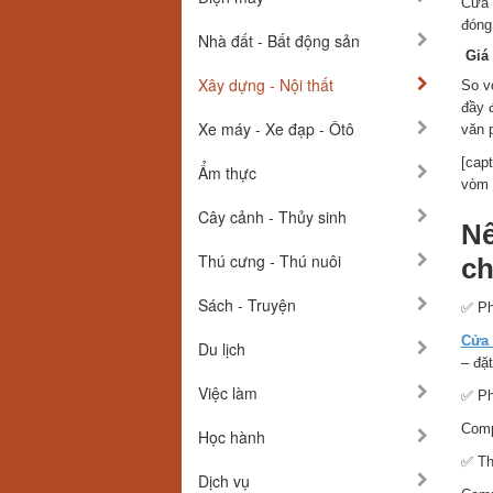
Cửa 
đóng
Nhà đất - Bất động sản
Giá 
Xây dựng - Nội thất
So v
đầy 
Xe máy - Xe đạp - Ôtô
văn 
[cap
Ẩm thực
vòm 
Cây cảnh - Thủy sinh
Nê
Thú cưng - Thú nuôi
ch
Sách - Truyện
✅ Ph
Cửa 
Du lịch
– đặt
Việc làm
✅ Ph
Comp
Học hành
✅ Th
Dịch vụ