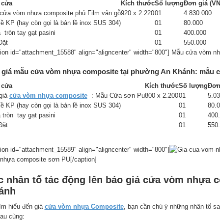
 cửa
Kích thước
Số lượng
Đơn giá (VN
cửa vòm nhựa composite phủ Film vân gỗ
920 x 2.220
01
4.830.000
lề KP (hay còn gọi là bản lề inox SUS 304)
01
80.000
 tròn tay gạt pasini
01
400.000
Đặt
01
550.000
tion id="attachment_15588" align="aligncenter" width="800"]
Mẫu cửa vòm nhự
 giá mẫu cửa vòm nhựa composite tại phường An Khánh: mẫu 
 cửa
Kích thước
Số lượng
Đơn
giá
cửa vòm nhựa composite
: Mẫu Cửa sơn Pu
800 x 2.200
01
5.03
lề KP (hay còn gọi là bản lề inox SUS 304)
01
80.
 tròn tay gạt pasini
01
400
Đặt
01
550
tion id="attachment_15589" align="aligncenter" width="800"]
nhựa composite sơn PU[/caption]
c nhân tố tác động lên báo giá cửa vòm nhựa 
ánh
tìm hiểu đến giá
cửa vòm nhựa Composite
, bạn cần chú ý những nhân tố sau
sau cùng: