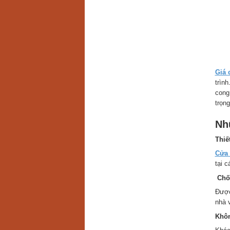
Giá 
trìn
cong
trọn
Nh
Thiế
Cửa 
tại c
Chố
Được
nhà 
Khôn