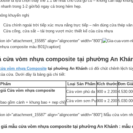
osite là lựa chọn thay thế 1:1 dễ nhất cho cửa gỗ cũ – không cần đập khung, 
 nhanh trong 1-2 giờ/bộ ngay cả trong hẻm hẹp.
hông khuyến nghị
Cửa chính ngoài trời tiếp xúc mưa nắng trực tiếp – nên dùng cửa thép vâ
Cửa cổng, cửa sắt – tải trọng vượt mức thiết kế của cửa nhựa
tion id="attachment_15585" align="aligncenter" width="800"]
nhựa composite màu B01[/caption]
á cửa vòm nhựa composite tại phường An Khá
cửa vòm nhựa Composite
tại phường An Khánh
có đôi chút chênh lệch tù
ủa cửa. Dưới đây là bảng giá chi tiết:
 Phẩm
Loại Sản Phẩm
Kích thước
Đơn Giá
 giá Cửa vòm nhựa composite
Cửa vòm phủ da
900 x 2.200
4.530.00
Cửa vòm sơn Pu
900 x 2.200
5.030.00
 bao gồm cánh + khung bao + nẹp chỉ)
tion id="attachment_15587" align="aligncenter" width="800"]
Mẫu cửa vòm nhự
 giá mẫu cửa vòm nhựa composite tại phường An Khánh : mẫu 