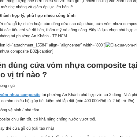
có trọng lượng nhẹ hơn nhiều so với cửa gỗ tự nhiên nhưng vẫn đảm bảo độ 
 mở nhẹ nhàng và giảm áp lực lên bản lề.
thành hợp lý, phù hợp nhiều công trình
ới cửa gỗ tự nhiên hoặc các dòng cửa cao cấp khác, cửa vòm nhựa compos
đủ các tiêu chí về độ bền, thẩm mỹ và công năng. Đây là lựa chọn phù hợp c
phòng tại phường An Khánh - TP.HCM.
tion id="attachment_15584" align="aligncenter" width="800"]
nhựa composite B02[/caption]
n dùng cửa vòm nhựa composite tạ
o vị trí nào ?
òng ngủ
vòm nhựa composite
tại phường An Khánh phù hợp với cả 3 dòng. Nhà phố
 combo nhiều bộ giúp tiết kiệm phí lắp đặt (còn 400.000đ/bộ từ 2 bộ trở lên).
òng vệ sinh / nhà tắm
osite chịu ẩm tốt, có khả năng chống nước vượt trội.
ay thế cửa gỗ cũ (cải tạo nhà)