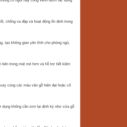
không co ngót hay cong vênh dưới tác động
ốt, chống va đập và hoạt động ổn định trong
g, tạo không gian yên tĩnh cho phòng ngủ,
n bên trong mát mẻ hơn và hỗ trợ tiết kiệm
ury cùng các màu vân gỗ hiện đại hoặc cổ
ử dụng không cần sơn lại định kỳ như cửa gỗ