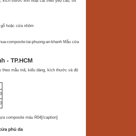
kích thước linh hoạt cắt theo yêu cầu, thi
n gỗ hoặc cửa nhôm
Mẫu cửa
nh - TP.HCM
y theo mẫu mã, kiểu dáng, kích thước và độ
0
0
a composite màu R04[/caption]
cửa phủ da