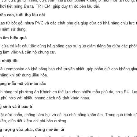
 với cửa gỗ tự nhiên, cửa vòm nhựa composite không bị mối mọt tấn công, 
hời tiết nóng ẩm tại TP.HCM, giúp duy trì độ bền lâu dài.
ền cao, tuổi thọ lâu dài
tạo từ bột gỗ, nhựa PVC và các chất phụ gia giúp cửa có khả năng chịu lực t
u năm sử dụng.
 âm hiệu quả
 cửa có kết cấu đặc cùng hệ gioăng cao su giúp giảm tiếng ồn giữa các phòn
g làm việc và căn hộ chung cư.
 nhiệt tốt
liệu composite có khả năng hạn chế truyền nhiệt, góp phần giữ cho không gia
 năng khi sử dụng điều hòa.
ạng mẫu mã và màu sắc
h hàng tại phường An Khánh có thể lựa chọn nhiều mẫu phủ da, sơn PU, Lux
, phù hợp với nhiều phong cách nội thất khác nhau.
 sinh và ít bảo trì
ặt cửa nhẵn, chống bám bụi và dễ lau chùi bằng khăn ẩm. Trong quá trình s
iên, giúp tiết kiệm chi phí bảo dưỡng.
g lượng vừa phải, đóng mở êm ái