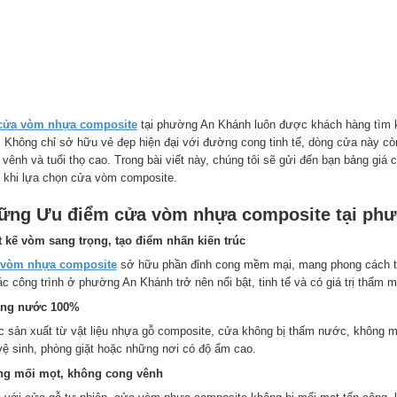
cửa vòm nhựa composite
tại phường An Khánh luôn được khách hàng tìm k
h. Không chỉ sở hữu vẻ đẹp hiện đại với đường cong tinh tế, dòng cửa này cò
 vênh và tuổi thọ cao. Trong bài viết này, chúng tôi sẽ gửi đến bạn bảng giá
g khi lựa chọn cửa vòm composite.
ững Ưu điểm cửa vòm nhựa composite tại phư
t kế vòm sang trọng, tạo điểm nhấn kiến trúc
vòm nhựa composite
sở hữu phần đỉnh cong mềm mại, mang phong cách tân
ác công trình ở phường An Khánh trở nên nổi bật, tinh tế và có giá trị thẩm 
ng nước 100%
 sản xuất từ vật liệu nhựa gỗ composite, cửa không bị thấm nước, không mục
vệ sinh, phòng giặt hoặc những nơi có độ ẩm cao.
g mối mọt, không cong vênh