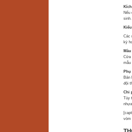
Kích
Nếu 
sinh.
Kiểu
Các 
kỳ h
Màu 
Cửa 
mẫu 
Phụ 
Bản 
đội 
Chi 
Tùy 
nhựa
[cap
vòm 
TH