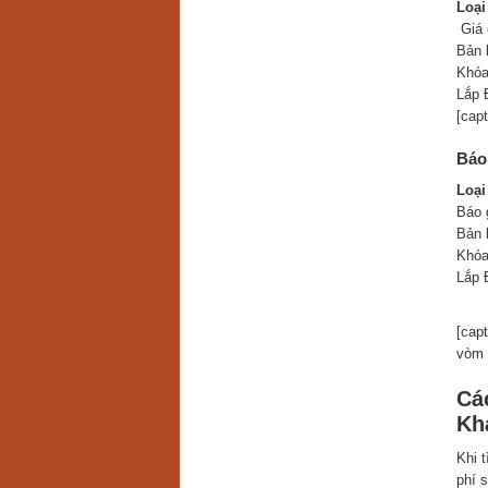
Loại
Giá 
Bản 
Khóa
Lắp 
[cap
Báo
Loại
Báo 
Bản 
Khóa
Lắp 
[cap
vòm 
Cá
Kh
Khi 
phí 