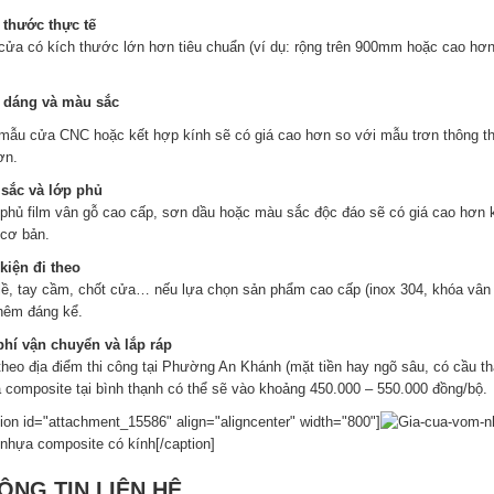
 thước thực tế
cửa có kích thước lớn hơn tiêu chuẩn (ví dụ: rộng trên 900mm hoặc cao hơn
 dáng và màu sắc
mẫu cửa CNC hoặc kết hợp kính sẽ có giá cao hơn so với mẫu trơn thông thườ
ơn.
sắc và lớp phủ
phủ film vân gỗ cao cấp, sơn dầu hoặc màu sắc độc đáo sẽ có giá cao hơn 
cơ bản.
kiện đi theo
lề, tay cầm, chốt cửa… nếu lựa chọn sản phẩm cao cấp (inox 304, khóa vân ta
thêm đáng kể.
phí vận chuyển và lắp ráp
theo địa điểm thi công tại Phường An Khánh (mặt tiền hay ngõ sâu, có cầu t
 composite tại bình thạnh có thể sẽ vào khoảng 450.000 – 550.000 đồng/bộ.
tion id="attachment_15586" align="aligncenter" width="800"]
nhựa composite có kính[/caption]
ÔNG TIN LIÊN HỆ