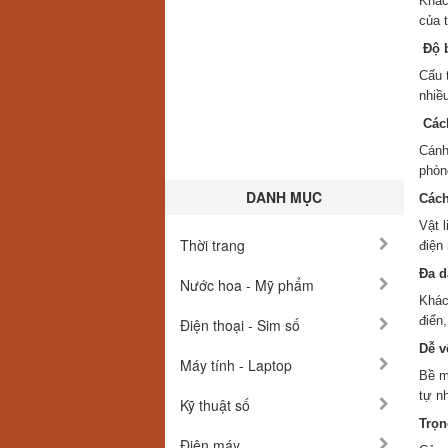
Khác
của t
Độ b
Cấu 
nhiề
Cách
Cánh
phòn
DANH MỤC
Cách
Vật 
Thời trang
điện
Đa d
Nước hoa - Mỹ phẩm
Khác
điển
Điện thoại - Sim số
Dễ vệ
Máy tính - Laptop
Bề m
tự nh
Kỹ thuật số
Trọn
Điện máy