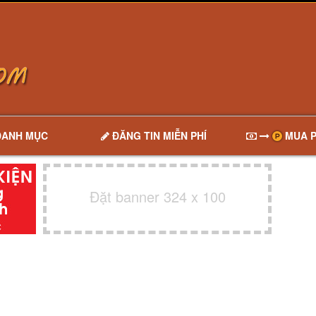
DANH MỤC
ĐĂNG TIN MIỄN PHÍ
MUA P
Đặt banner 324 x 100