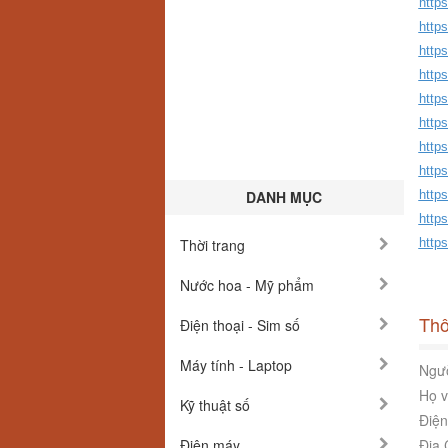
http
http
http
http
https
https
http
http
DANH MỤC
http
http
Thời trang
http
Nước hoa - Mỹ phẩm
Thô
Điện thoại - Sim số
Máy tính - Laptop
Ngườ
Họ v
Kỹ thuật số
Điện
Điện máy
Địa 