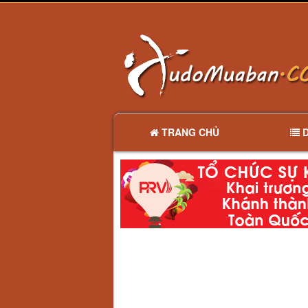
TRANG CHỦ