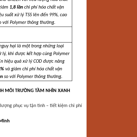
 giảm
1,8 lần
chi phí hóa chất vận
ệu suất xử lý TSS lên đến 99%, cao
o với Polymer thông thường.
nguy hại là một trong những loại
ử lý, khi được kết hợp cùng Polymer
n hiệu quả xử lý COD được nâng
8%
và giảm chi phí hóa chất vận
ần
so với Polymer thông thường.
HH MÔI TRƯỜNG TẦM NHÌN XANH
ượng phục vụ tận tình – tiết kiệm chi phí
 Minh