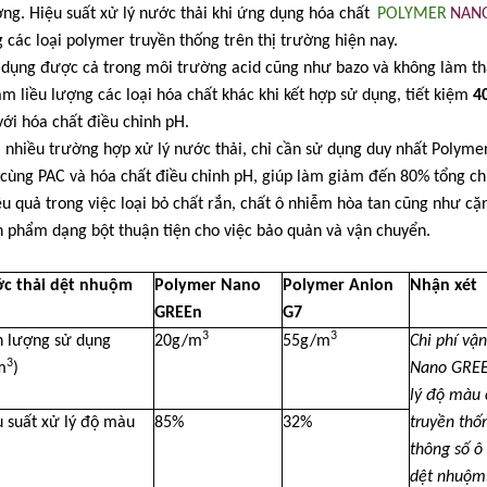
ng. Hiệu suất xử lý nước thải khi ứng dụng hóa chất
POLYMER
NAN
 các loại polymer truyền thống trên thị trường hiện nay.
 dụng được cả trong môi trường acid cũng như bazo và không làm thay
ảm liều lượng các loại hóa chất khác khi kết hợp sử dụng, tiết kiệm
4
với hóa chất điều chỉnh pH.
i nhiều trường hợp xử lý nước thải, chỉ cần sử dụng duy nhất Poly
cùng PAC và hóa chất điều chỉnh pH, giúp làm giảm đến 80% tổng chi
ệu quả trong việc loại bỏ chất rắn, chất ô nhiễm hòa tan cũng như cặn
n phẩm dạng bột thuận tiện cho việc bảo quản và vận chuyển.
c thải dệt nhuộm
Polymer Nano
Polymer Anion
Nhận xét
GREEn
G7
3
3
h lượng sử dụng
20g/m
55g/m
Chi phí vậ
3
m
)
Nano GREE
lý độ màu
 suất xử lý độ màu
85%
32%
truyền thốn
thông số ô
dệt nhuộm