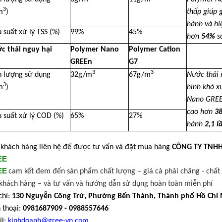
3
m
)
thấp giúp
hành và hi
 suất xử lý TSS (%)
99%
45%
hơn
54%
s
c thải nguy hại
Polymer Nano
Polymer Cation
GREEn
G7
3
3
h lượng sử dụng
32g/m
67g/m
Nước thải 
3
m
)
hình khó x
Nano GREE
cao hơn
3
 suất xử lý COD (%)
65%
27%
hành
2,1 l
khách hàng liên hệ để được tư vấn và đặt mua hàng
CÔNG TY TNH
EE
EE
cam kết đem đến sản phẩm chất lượng – giá cả phải chăng - chất l
khách hàng – và tư vấn và hướng dẫn sử dụng hoàn toàn miễn phí
chỉ:
130 Nguyễn Công Trứ, Phường Bến Thành, Thành phố Hồ Chí
 thoại:
0981687909 - 0988557646
il:
kinhdoanh@gree-vn.com