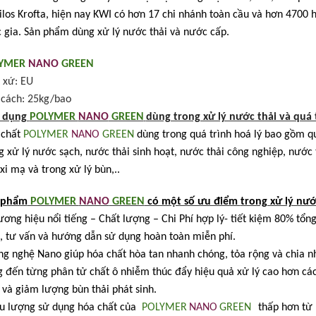
ilos Krofta, hiện nay KWI có hơn 17 chi nhánh toàn cầu và hơn 4700
 gia. Sản phẩm dùng xử lý nước thải và nước cấp.
LYMER
NANO
GREEN
 xứ: EU
cách: 25kg/bao
 dụng
POLYMER
NANO
GREEN
dùng trong xử lý nước thải và quá 
chất
POLYMER
NANO
GREEN
dùng trong quá trình hoá lý bao gồm qu
g xử lý nước sạch, nước thải sinh hoạt, nước thải công nghiệp, nước t
 xi mạ và trong xử lý bùn,..
 phẩm
POLYMER
NANO
GREEN
có một số ưu điểm
trong xử lý nướ
ương hiệu nổi tiếng – Chất lượng – Chi Phí hợp lý- tiết kiệm 80% tổn
 , tư vấn và hướng dẫn sử dụng hoàn toàn miễn phí.
ng nghệ Nano giúp hóa chất hòa tan nhanh chóng, tỏa rộng và chia 
 đến từng phân tử chất ô nhiễm thúc đẩy hiệu quả xử lý cao hơn các 
 và giảm lượng bùn thải phát sinh.
ều lượng sử dụng hóa chất của
POLYMER
NANO
GREEN
thấp hơn từ