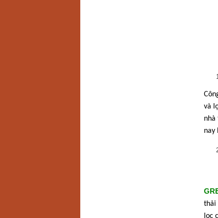
Công
và l
nhà 
nay 
GR
thải
lọc 