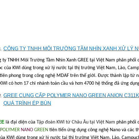
C
ÔNG TY TNHH MÔI TRƯỜNG TẦM NHÌN XANH XỬ LÝ 
 ty TNHH Môi Trường Tầm Nhìn Xanh GREE tại Việt Nam phân phối các 
ọc của KWI dùng trong xử lý nước tại thị trường Việt Nam, Lào, Cam
tiên phong trong công nghệ MDAF trên thế giới. Được thành lập từ nă
KWI có hơn 17 chi nhánh toàn cầu và hơn 4700 hệ thống đã ứng dụng
GREE CUNG CẤP POLYMER NANO GREEN ANION
C311
QUÁ TRÌNH ÉP BÙN
EE
là
đại diện của
Tập đoàn KWI từ Châu Âu tại Việt Nam
phân phối 
POLYMER
NANO
GREEN
tiên tiến ứng dụng công nghệ Nano và các thi
của KWI dùng trong xử lý nước tại thị trường Việt Nam, Lào, Campuc