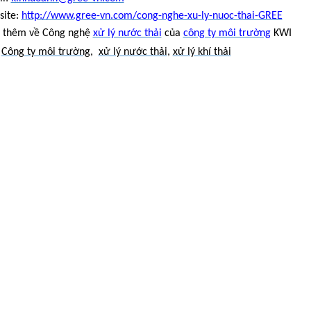
site:
http://www.gree-vn.com/cong-nghe-xu-ly-nuoc-thai-GREE
 thêm về Công nghệ
xử lý nước thải
của
công ty môi trường
KWI
:
Công ty môi trường
,
xử lý nước thải
,
xử lý khí thải