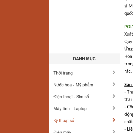
sĩ M
quốc
PO
Xuất
Quy 
Ứng
Hóa 
DANH MỤC
tron
rác,
Thời trang
Nước hoa - Mỹ phẩm
Sản
- Th
Điện thoại - Sim số
thải
- Cô
Máy tính - Laptop
động
Kỹ thuật số
chất
- Li
Điện máy