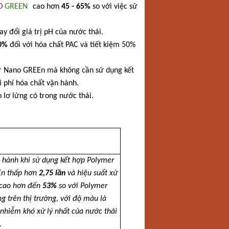
O
GREEN
cao hơn
45 - 65%
so với việc sử
 đổi giá trị pH của nước thải.
0%
đối với hóa chất PAC và tiết kiệm 50%
mer Nano GREEn mà không cần sử dụng kết
 phí hóa chất vận hành.
 lơ lửng có trong nước thải.
n hành khi sử dụng kết hợp Polymer
n thấp hơn
2,75
lần
và hiệu suất xử
 cao hơn đến
53%
so với Polymer
g trên thị trường, với độ màu là
 nhiễm khó xử lý nhất của nước thải
.