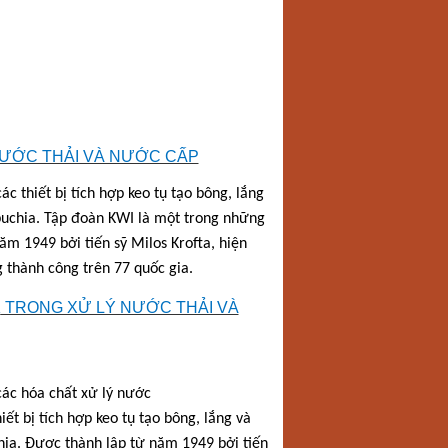
NƯỚC THẢI VÀ NƯỚC CẤP
thiết bị tích hợp keo tụ tạo bông, lắng
puchia. Tập đoàn KWI là một trong những
m 1949 bởi tiến sỹ Milos Krofta, hiện
 thành công trên 77 quốc gia.
K
TRONG XỬ LÝ NƯỚC THẢI VÀ
các hóa chất xử lý nước
ết bị tích hợp keo tụ tạo bông, lắng và
hia. Được thành lập từ năm 1949 bởi tiến