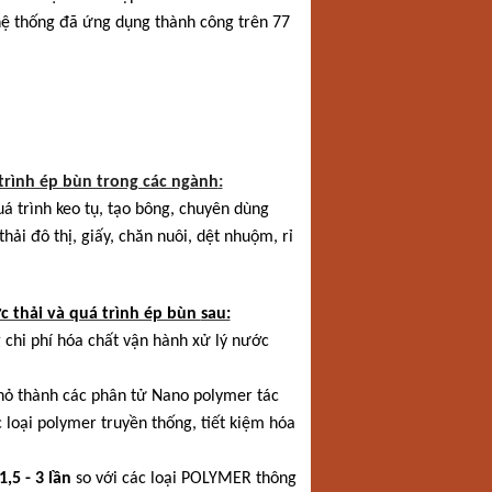
 hệ thống đã ứng dụng thành công trên 77
trình ép bùn trong các ngành
:
á trình keo tụ, tạo bông, chuyên dùng
hải đô thị, giấy, chăn nuôi, dệt nhuộm, rỉ
c thải và quá trình ép bùn
sau:
g chi phí hóa chất vận hành xử lý nước
nhỏ thành các phân tử Nano polymer tác
loại polymer truyền thống, tiết kiệm hóa
1,5 - 3 lần
so với các loại POLYMER thông