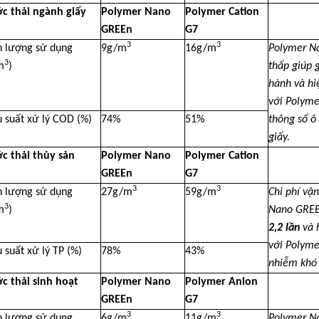
c thải ngành giấy
Polymer Nano
Polymer Cation
GREEn
G7
3
3
h lượng sử dụng
9g/m
16g/m
Polymer Na
3
m
)
thấp giúp
hành và hi
với Polyme
 suất xử lý COD (%)
74%
51%
thông số ô
giấy.
c thải thủy sản
Polymer Nano
Polymer Cation
GREEn
G7
3
3
h lượng sử dụng
27g/m
59g/m
Chi phí vậ
3
m
)
Nano GREEn
2,2 lần
và 
với Polyme
 suất xử lý TP (%)
78%
43%
nhiễm khó 
c thải sinh hoạt
Polymer Nano
Polymer Anion
GREEn
G7
3
3
h lượng sử dụng
6g/m
11g/m
Polymer Na