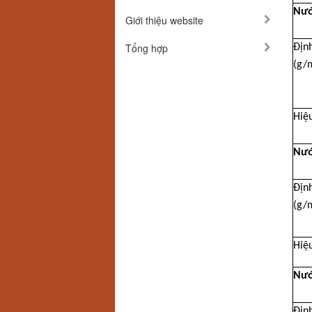
Nướ
Giới thiệu website
Tổng hợp
Địn
(g/
Hiệu
Nướ
Địn
(g/
Hiệu
Nướ
Địn