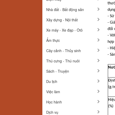
thườ
Nhà đất - Bất động sản
dụng
- Sử
Xây dựng - Nội thất
- Gi
đối 
Xe máy - Xe đạp - Ôtô
- Vớ
Ẩm thực
hợp 
- Hi
Cây cảnh - Thủy sinh
- Sả
Thú cưng - Thú nuôi
Nướ
Sách - Truyện
Địn
Du lịch
(g/
Việc làm
Hiệu
Học hành
(%)
Dịch vụ