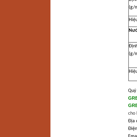
(g/
Hiệu
Nướ
Địn
(g/
Hiệu
Quý 
GR
GR
cho 
Địa 
Điện
Ema