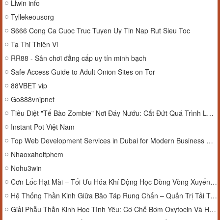
Llwin info
Tyllekeousorg
S666 Cong Ca Cuoc Truc Tuyen Uy Tin Nap Rut Sieu Toc
Tạ Thị Thiện Vi
RR88 - Sân chơi đẳng cấp uy tín minh bạch
Safe Access Guide to Adult Onion Sites on Tor
88VBET vip
Go888vnjpnet
Tiêu Diệt "Tế Bào Zombie" Nơi Đáy Nướu: Cắt Đứt Quá Trình Lão Hóa Lan Truyền Bằng Vi Phẫu Dọn Dẹp Túi Mủ
Instant Pot Việt Nam
Top Web Development Services in Dubai for Modern Business Growth & Digital Success
Nhaoxahoitphcm
Nohu3win
Cơn Lốc Hạt Mài – Tối Ưu Hóa Khí Động Học Dòng Vòng Xuyến Để Triệt Tiêu Hiện Tượng Kẹt Cần Vĩnh Viễn
Hệ Thống Thần Kinh Giữa Bão Táp Rung Chấn – Quản Trị Tải Trọng Thần Kinh Khi Vận Hành Máy Khoan Đá XCMG Trên Gương Mỏ Lộ Thiên
Giải Phẫu Thần Kinh Học Tình Yêu: Cơ Chế Bơm Oxytocin Và Hormones Hạnh Phúc Qua Hệ Thống Từ Vựng Tiếng Trung Chủ Đề Tình Yêu