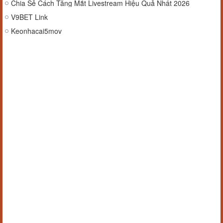
Chia Sẻ Cách Tăng Mắt Livestream Hiệu Quả Nhất 2026
V9BET Link
Keonhacai5mov