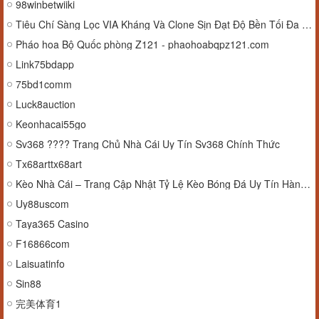
98winbetwiiki
Tiêu Chí Sàng Lọc VIA Kháng Và Clone Sịn Đạt Độ Bền Tối Đa Cho Agency
Pháo hoa Bộ Quốc phòng Z121 - phaohoabqpz121.com
Link75bdapp
75bd1comm
Luck8auction
Keonhacai55go
Sv368 ????️ Trang Chủ Nhà Cái Uy Tín Sv368 Chính Thức
Tx68arttx68art
Kèo Nhà Cái – Trang Cập Nhật Tỷ Lệ Kèo Bóng Đá Uy Tín Hàng Đầu
Uy88uscom
Taya365 Casino
F16866com
Laisuatinfo
Sin88
完美体育1