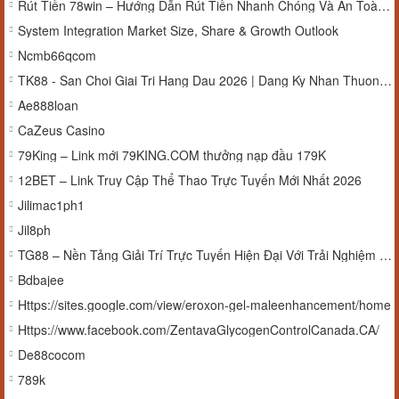
Rút Tiền 78win – Hướng Dẫn Rút Tiền Nhanh Chóng Và An Toàn 2026
System Integration Market Size, Share & Growth Outlook
Ncmb66qcom
TK88 - San Choi Giai Tri Hang Dau 2026 | Dang Ky Nhan Thuong Nong
Ae888loan
CaZeus Casino
79King – Link mới 79KING.COM thưởng nạp đầu 179K
12BET – Link Truy Cập Thể Thao Trực Tuyến Mới Nhất 2026
Jilimac1ph1
Jil8ph
TG88 – Nền Tảng Giải Trí Trực Tuyến Hiện Đại Với Trải Nghiệm Đa Dạng
Bdbajee
Https://sites.google.com/view/eroxon-gel-maleenhancement/home
Https://www.facebook.com/ZentavaGlycogenControlCanada.CA/
De88cocom
789k