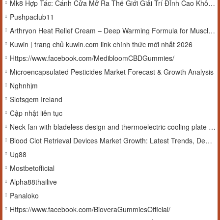
Mk8 Hợp Tác: Cánh Cửa Mở Ra Thế Giới Giải Trí Đỉnh Cao Không Giới Hạn
Pushpaclub11
Arthryon Heat Relief Cream – Deep Warming Formula for Muscle Recovery
Kuwin | trang chủ kuwin.com link chính thức mới nhất 2026
Https://www.facebook.com/MedibloomCBDGummies/
Microencapsulated Pesticides Market Forecast & Growth Analysis
Nghnhjm
Slotsgem Ireland
Cập nhật liên tục
Neck fan with bladeless design and thermoelectric cooling plate Market: Industry Outlook, Key Players, and Forecast 2026-2034
Blood Clot Retrieval Devices Market Growth: Latest Trends, Demand Analysis & Forecast
Ug88
Mostbetofficial
Alpha88thailive
Panaloko
Https://www.facebook.com/BioveraGummiesOfficial/