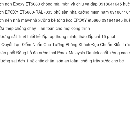
ơn nền Epoxy ET5660 chống mài mòn và chịu va đập 0918641645 huệ
ơn EPOXY ET5660-RAL7035 phủ sàn nhà xưởng miền nam 09186416
ơn nền nhà máy/nhà xưởng bê tông kcc EPOXY et5660 091641645 hu
ửa thép chống cháy – an toàn cho mọi công trình
iường sắt 1m4 thiết kế lắp ráp thông minh, tháo lắp chỉ 15 phút
í Quyết Tạo Điểm Nhấn Cho Tường Phòng Khách Đẹp Chuẩn Kiến Trú
hân phối Đồng hồ đo nước thải Pmax Malaysia Dantek chất lượng cao 
iường sắt đơn 1m2 chắc chắn, sơn an toàn, chống trầy xước cho bé