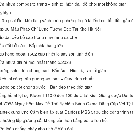
ửa nhựa composite trắng – tinh tế, hiện đại, dễ phối mọi không gian
fghfgh
hững sai lầm khi dùng vách tường nhựa giả gỗ khiến bạn tốn tiền gấp đ
op 30 Mẫu Phào Chỉ Lưng Tường Đẹp Tại Kho Hà Nội
ắp đặt bếp bồ cào trong máy rang cà phê
ầu đốt bồ cào - Bếp chia hàng lửa
ếp hồng ngoại 1602 cấp nhiệt lò sấy sơn tĩnh điện
ửa nhựa giá rẻ mới nhất tháng 5/2026
ương salon tóc phong cách Bắc Âu – Hiện đại và tối giản
ách thi công trần gương an toàn – Quy trình chuẩn
ương ốp cột chống xước – Bền đẹp theo thời gian
u hướng lắp giường sắt không cần hàn bảng pát u liên kết
ửa thép chống cháy cho nhà ở hiện đại