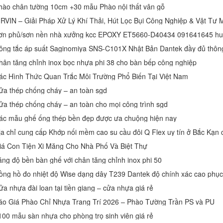
hào chân tường 10cm +30 mẫu Phào nội thất vân gỗ
IRVIN – Giải Pháp Xử Lý Khí Thải, Hút Lọc Bụi Công Nghiệp & Vật Tư 
ơn phủ/sơn nền nhà xưởng kcc EPOXY ET5660-D40434 091641645 h
hân tăng chỉnh inox bọc nhựa phi 38 cho bàn bếp công nghiệp
ác Hình Thức Quan Trắc Môi Trường Phổ Biến Tại Việt Nam
ửa thép chống cháy – an toàn sgd
ửa thép chống cháy – an toàn cho mọi công trình sgd
ác mẫu ghế ống thép bền đẹp được ưa chuộng hiện nay
ịa chỉ cung cấp Khớp nối mềm cao su cầu đôi Q Flex uy tín ở Bắc Kạn
iá Con Tiện Xi Măng Cho Nhà Phố Và Biệt Thự
ăng độ bền bàn ghế với chân tăng chỉnh inox phi 50
ửa nhựa đài loan tại tiền giang – cửa nhựa giá rẻ
áo Giá Phào Chỉ Nhựa Trang Trí 2026 – Phào Tường Trần PS và PU
100 mẫu sàn nhựa cho phòng trọ sinh viên giá rẻ