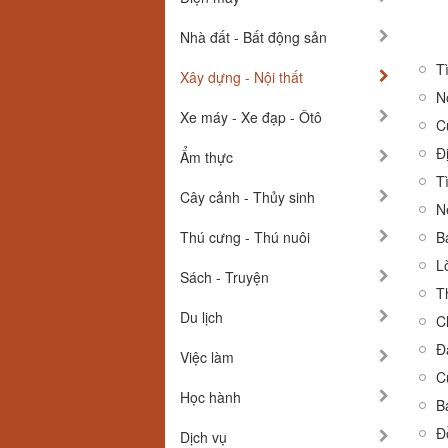
Nhà đất - Bất động sản
T
Xây dựng - Nội thất
N
Xe máy - Xe đạp - Ôtô
C
Đ
Ẩm thực
T
Cây cảnh - Thủy sinh
N
Thú cưng - Thú nuôi
B
L
Sách - Truyện
T
Du lịch
Ch
Đ
Việc làm
C
Học hành
B
Đ
Dịch vụ