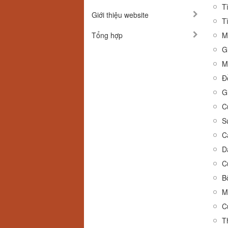
T
Giới thiệu website
T
Tổng hợp
M
G
M
G
C
S
C
C
B
M
C
T