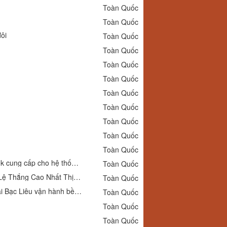
Toàn Quốc
Toàn Quốc
ôi
Toàn Quốc
Toàn Quốc
Toàn Quốc
Toàn Quốc
Toàn Quốc
Toàn Quốc
Toàn Quốc
Toàn Quốc
Toàn Quốc
Đồng hồ nhiệt độ Kiwon T110 0 đến 100 độ C tại Kiên Giang được Dantek cung cấp cho hệ thống đo nhiệt
Toàn Quốc
Tải YO88 Ngay Hôm Nay Để Trải Nghiệm Sảnh Game Đẳng Cấp Với Tỷ Lệ Thắng Cao Nhất Thị Trường
Toàn Quốc
Dantek cung ứng Cảm biến áp suất Danfoss MBS 5100 cho công trình tại Bạc Liêu vận hành bền bỉ
Toàn Quốc
Toàn Quốc
Toàn Quốc