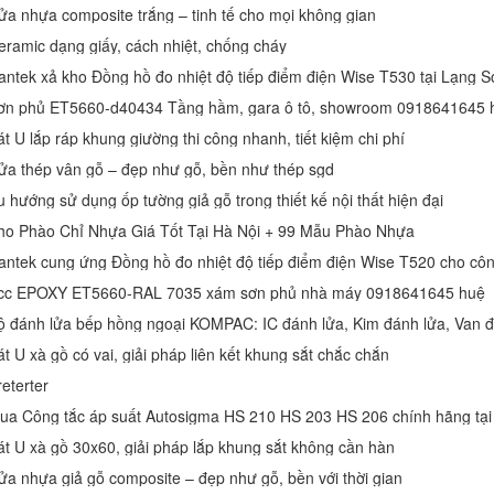
ửa nhựa composite trắng – tinh tế cho mọi không gian
eramic dạng giấy, cách nhiệt, chống cháy
ơn phủ ET5660-d40434 Tầng hầm, gara ô tô, showroom 0918641645 
át U lắp ráp khung giường thi công nhanh, tiết kiệm chi phí
ửa thép vân gỗ – đẹp như gỗ, bền như thép sgd
u hướng sử dụng ốp tường giả gỗ trong thiết kế nội thất hiện đại
ho Phào Chỉ Nhựa Giá Tốt Tại Hà Nội + 99 Mẫu Phào Nhựa
cc EPOXY ET5660-RAL 7035 xám sơn phủ nhà máy 0918641645 huệ
ộ đánh lửa bếp hồng ngoại KOMPAC: IC đánh lửa, Kim đánh lửa, Van đ
át U xà gồ có vai, giải pháp liên kết khung sắt chắc chắn
eterter
át U xà gồ 30x60, giải pháp lắp khung sắt không cần hàn
ửa nhựa giả gỗ composite – đẹp như gỗ, bền với thời gian