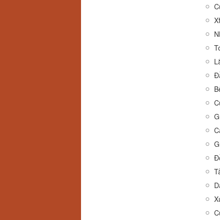
C
X
N
T
L
Đ
B
C
G
C
G
X
C