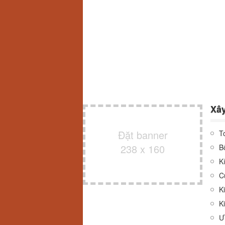
Xây
Đặt banner
T
238 x 160
B
K
C
K
K
Ư