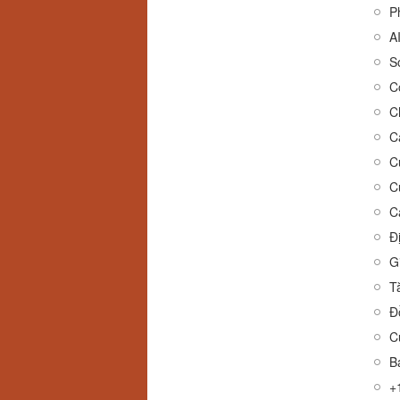
P
A
S
C
C
C
C
C
Đ
G
T
C
B
+