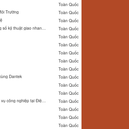
Toàn Quốc
Môi Trường
Toàn Quốc
uệ
Toàn Quốc
Công tắc áp suất Saginomiya SNS-C101X Nhật Bản Dantek đầy đủ thông số kỹ thuật giao nhanh tại Tây Ninh
Toàn Quốc
Toàn Quốc
Toàn Quốc
Toàn Quốc
Toàn Quốc
Toàn Quốc
 cùng Dantek
Toàn Quốc
Toàn Quốc
Toàn Quốc
Đồng hồ đo nhiệt độ Wise dạng dây T239 Dantek độ chính xác cao phục vụ công nghiệp tại Điện Biên
Toàn Quốc
Toàn Quốc
Toàn Quốc
Toàn Quốc