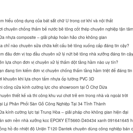
ìm hiểu công dụng của bát sắt chữ U trong cơ khí và nội thất
ơi chuyên chống thấm bế nước bê tông cốt thép chuyên nghiệp tận tâ
ửa nhựa composite – giải pháp hoàn hảo cho không gian
ịa chỉ nào chuyên sửa chữa kết cấu bê tông xuống cấp đáng tin cậy?
ìm đâu đơn vị top đầu chuyên xử lý nứt bê tông nhà xưởng đáng tin cậ
ên lựa chọn đơn vị chuyên xử lý thấm dột tầng hầm nào uy tín?
ạn đang tìm kiếm đơn vị chuyên chống thấm tầng hầm triệt để đáng tin
ời khuyên khi lựa chọn tấm nhựa ốp tường PVC 3D
hi công cửa kính cường lực cho showroom tại Ô Chợ Dừa
uyên thiết kế và thi công khu vui chơi trẻ em trong nhà và ngoài trời
ại Lý Phân Phối Sàn Gỗ Công Nghiệp Tại 34 Tỉnh Thành
ửa kính cường lực tại Trung Hòa – giải pháp cho không gian hiện đại
án sơn nền nhà xưởng kcc EPOXY ET5660-D40434 xanh 091641645 h
ồng hồ đo nhiệt độ Unijin T120 Dantek chuyên dùng công nghiệp bán c