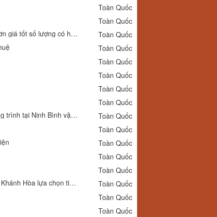
Toàn Quốc
Toàn Quốc
Dantek xả kho Đồng hồ đo nhiệt độ tiếp điểm điện Wise T530 tại Lạng Sơn giá tốt số lượng có hạn
Toàn Quốc
huệ
Toàn Quốc
Toàn Quốc
Toàn Quốc
Toàn Quốc
Toàn Quốc
Dantek cung ứng Đồng hồ đo nhiệt độ tiếp điểm điện Wise T520 cho công trình tại Ninh Bình vận hành ổn định
Toàn Quốc
Toàn Quốc
iện
Toàn Quốc
Toàn Quốc
Toàn Quốc
Mua Công tắc áp suất Autosigma HS 210 HS 203 HS 206 chính hãng tại Khánh Hòa lựa chọn tin cậy từ Dantek
Toàn Quốc
Toàn Quốc
Toàn Quốc