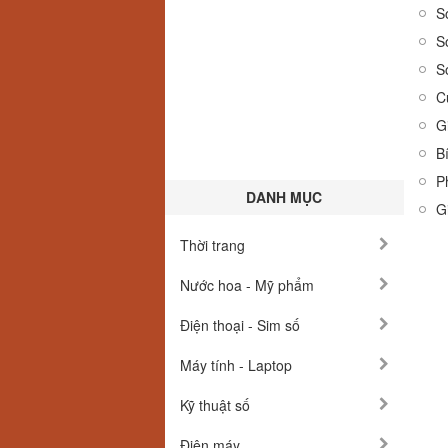
S
S
S
C
G
B
P
DANH MỤC
G
Thời trang
Nước hoa - Mỹ phẩm
Điện thoại - Sim số
Máy tính - Laptop
Kỹ thuật số
Điện máy