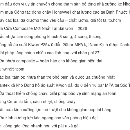
ìm đâu đơn vị uy tín chuyên chống thấm sàn bê tông nhà xưởng kc Nh
ìm mua Công tắc dòng chảy Honeywell chất lượng cao tại Bình Phước 
ay các loại ga giường theo yêu cầu – chất lượng, giá tốt tại tp.hcm
iá Cửa Composite Mới Nhất Tại Sài Gòn – 2026
ẫu nhựa lam sóng phòng khách 3 sóng, 4 sóng, 5 sóng
iải pháp tăng chỉnh chiều cao linh hoạt với chân phi 27
ửa nhựa composite – hoàn hảo cho không gian hiện đại
unwin55itcom
ác loại tấm ốp nhựa than tre phổ biến và được ưa chuộng nhất
ửa thoát hiểm chống cháy: Giải pháp bảo vệ sinh mạng an toàn
ông Ceramic tấm, cách nhiệt, chống cháy
ẫu cửa kính cường lực mở trượt cho không gian hẹp tại Láng
ửa kính cường lực kéo ngang cho văn phòng hiện đại
hi công gác lửng nhanh hơn với pát u xà gồ