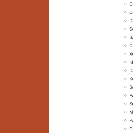
C
C
S
B
C
X
K
K
B
P
Sr
P
C