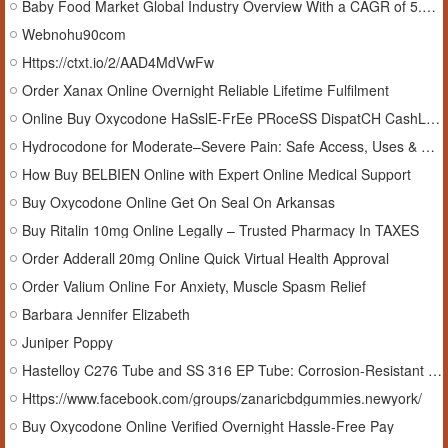
Baby Food Market Global Industry Overview With a CAGR of 5.6% From 2026 to 2034
Webnohu90com
Https://ctxt.io/2/AAD4MdVwFw
Order Xanax Online Overnight Reliable Lifetime Fulfilment
Online Buy Oxycodone HaSslE-FrEe PRoceSS DispatCH CashLeSs
Hydrocodone for Moderate–Severe Pain: Safe Access, Uses & Precautions
How Buy BELBIEN Online with Expert Online Medical Support
Buy Oxycodone Online Get On Seal On Arkansas
Buy Ritalin 10mg Online Legally – Trusted Pharmacy In TAXES
Order Adderall 20mg Online Quick Virtual Health Approval
Order Valium Online For Anxiety, Muscle Spasm Relief
Barbara Jennifer Elizabeth
Juniper Poppy
Hastelloy C276 Tube and SS 316 EP Tube: Corrosion-Resistant Solutions for Critical Applications
Https://www.facebook.com/groups/zanaricbdgummies.newyork/
Buy Oxycodone Online Verified Overnight Hassle-Free Pay