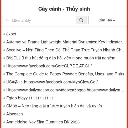
Cây cảnh - Thủy sinh
Cần Thơ
8xbet
Automotive Frame Lightweight Material Dynamics: Key Indicators, Drivers, and Future Trends
Socolive – Nền Tảng Theo Dõi Thể Thao Trực Tuyến Nhanh Chóng Và Tiện Lợi
B52CLUB thu hút đông đảo hội viên mong muốn trải nghiệm
Https://www.facebook.com/CoreGLP.DE.AT.CH/
The Complete Guide to Poppy Powder: Benefits, Uses, and Risks
USA@>> https://www.facebook.com/MyoGlow.Get/
Https://www.dailymotion.com/video/xa5bqqo https://www.dailymotion.com/video/xa5bqqi https://www.dailymotion.com/video/xa5bqqo https://www.dailymotion.com/video/xa5bqqi https://www.dailymotion.com/video/xa5bqqo https://www.dailymotion.com/video/xa5bqq
Fgfdb bfgyy t t t t t t t t t t t
CM88 – Nền tảng giải trí trực tuyến hiện đại và uy tín
Alocoach
Anmeldelse NoviSlim Gummies DK 2026