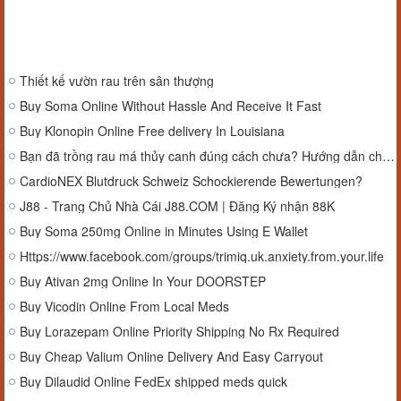
Thiết kế vườn rau trên sân thượng
Buy Soma Online Without Hassle And Receive It Fast
Buy Klonopin Online Free delivery In Louisiana
Bạn đã trồng rau má thủy canh đúng cách chưa? Hướng dẫn chi tiết từ A-Z
CardioNEX Blutdruck Schweiz Schockierende Bewertungen?
J88 - Trang Chủ Nhà Cái J88.COM | Đăng Ký nhận 88K
Buy Soma 250mg Online in Minutes Using E Wallet
Https://www.facebook.com/groups/trimiq.uk.anxiety.from.your.life
Buy Ativan 2mg Online In Your DOORSTEP
Buy Vicodin Online From Local Meds
Buy Lorazepam Online Priority Shipping No Rx Required
Buy Cheap Valium Online Delivery And Easy Carryout
Buy Dilaudid Online FedEx shipped meds quick