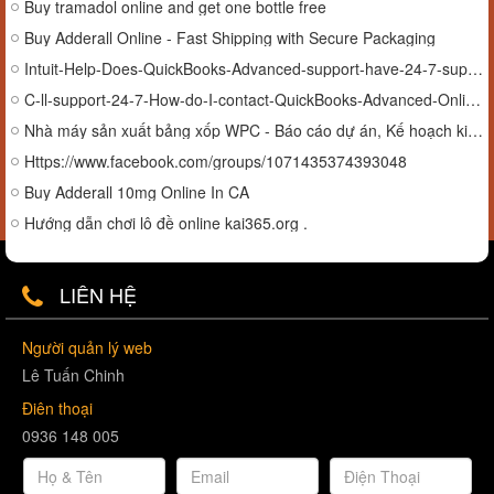
Buy tramadol online and get one bottle free
Buy Adderall Online - Fast Shipping with Secure Packaging
Intuit-Help-Does-QuickBooks-Advanced-support-have-24-7-support
C-ll-support-24-7-How-do-I-contact-QuickBooks-Advanced-Online-support-by-phone
Nhà máy sản xuất bảng xốp WPC - Báo cáo dự án, Kế hoạch kinh doanh, Quy trình sản xuất, Chi phí và Yêu cầu
Https://www.facebook.com/groups/1071435374393048
Buy Adderall 10mg Online In CA
Hướng dẫn chơi lô đề online kai365.org .
LIÊN HỆ
Người quản lý web
Lê Tuấn Chinh
Điên thoại
0936 148 005