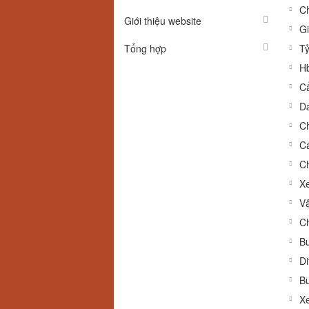
C
Giới thiệu website
Gi
Tổng hợp
Tỷ
H
C
Dá
Ch
Cá
Ch
Xe
Vậ
Ch
Bu
Di
Bu
Xe