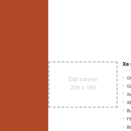
Xe 
Đặt banner
Gi
238 x 160
Gi
Xe
X
Bu
F
Bá