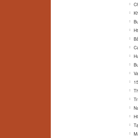
Ch
Kh
Bu
Ht
Bả
Cá
Hư
Bu
V
15
Th
Tr
Na
H
Tạ
M