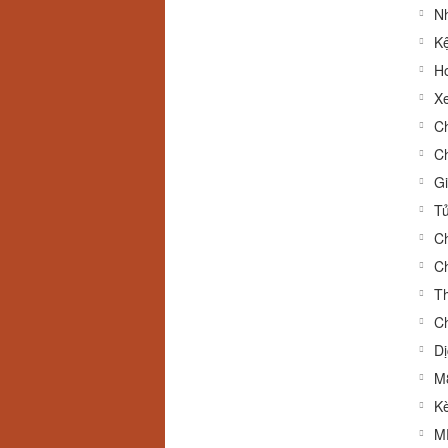
Nh
Kệ
Ho
Xe
Ch
Ch
Gi
Tủ
Ch
Ch
Th
Ch
Dị
M8
K
M