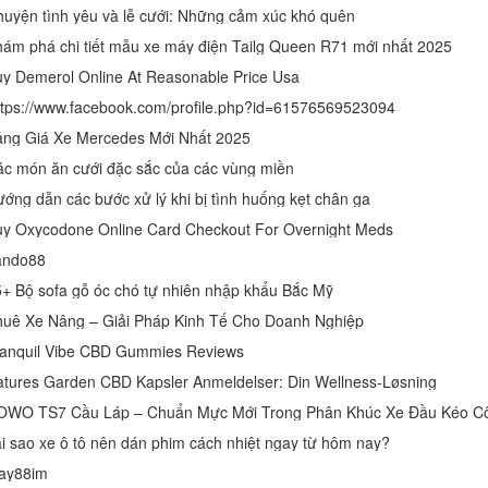
uyện tình yêu và lễ cưới: Những cảm xúc khó quên
ám phá chi tiết mẫu xe máy điện Tailg Queen R71 mới nhất 2025
y Demerol Online At Reasonable Price Usa
tps://www.facebook.com/profile.php?id=61576569523094
ng Giá Xe Mercedes Mới Nhất 2025
c món ăn cưới đặc sắc của các vùng miền
ớng dẫn các bước xử lý khi bị tình huống kẹt chân ga
y Oxycodone Online Card Checkout For Overnight Meds
ando88
+ Bộ sofa gỗ óc chó tự nhiên nhập khẩu Bắc Mỹ
uê Xe Nâng – Giải Pháp Kinh Tế Cho Doanh Nghiệp
anquil Vibe CBD Gummies Reviews
tures Garden CBD Kapsler Anmeldelser: Din Wellness-Løsning
OWO TS7 Cầu Láp – Chuẩn Mực Mới Trong Phân Khúc Xe Đầu Kéo Cô
i sao xe ô tô nên dán phim cách nhiệt ngay từ hôm nay?
ay88im