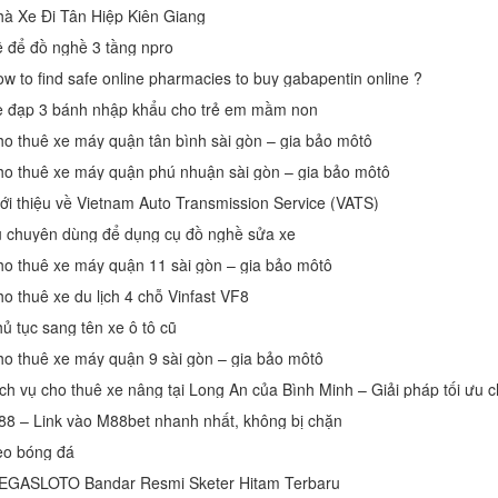
à Xe Đi Tân Hiệp Kiên Giang
 để đồ nghề 3 tầng npro
w to find safe online pharmacies to buy gabapentin online ?
 đạp 3 bánh nhập khẩu cho trẻ em mầm non
o thuê xe máy quận tân bình sài gòn – gia bảo môtô
o thuê xe máy quận phú nhuận sài gòn – gia bảo môtô
ới thiệu về Vietnam Auto Transmission Service (VATS)
 chuyên dùng để dụng cụ đồ nghề sửa xe
o thuê xe máy quận 11 sài gòn – gia bảo môtô
o thuê xe du lịch 4 chỗ Vinfast VF8
ủ tục sang tên xe ô tô cũ
o thuê xe máy quận 9 sài gòn – gia bảo môtô
ch vụ cho thuê xe nâng tại Long An của Bình Minh – Giải pháp tối ưu 
8 – Link vào M88bet nhanh nhất, không bị chặn
èo bóng đá
EGASLOTO Bandar Resmi Sketer Hitam Terbaru