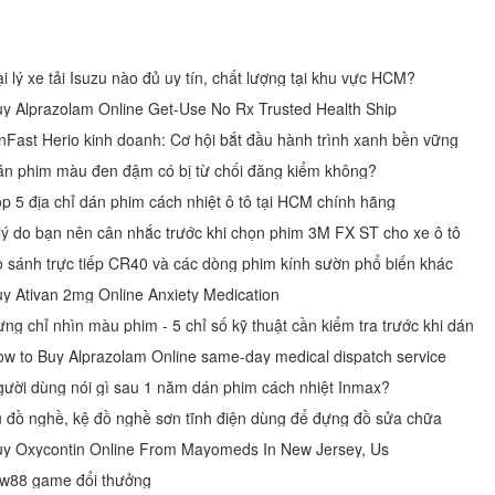
i lý xe tải Isuzu nào đủ uy tín, chất lượng tại khu vực HCM?
y Alprazolam Online Get-Use No Rx Trusted Health Ship
nFast Herio kinh doanh: Cơ hội bắt đầu hành trình xanh bền vững
n phim màu đen đậm có bị từ chối đăng kiểm không?
p 5 địa chỉ dán phim cách nhiệt ô tô tại HCM chính hãng
lý do bạn nên cân nhắc trước khi chọn phim 3M FX ST cho xe ô tô
 sánh trực tiếp CR40 và các dòng phim kính sườn phổ biến khác
y Ativan 2mg Online Anxiety Medication
ng chỉ nhìn màu phim - 5 chỉ số kỹ thuật cần kiểm tra trước khi dán
w to Buy Alprazolam Online same-day medical dispatch service
ười dùng nói gì sau 1 năm dán phim cách nhiệt Inmax?
 đồ nghề, kệ đồ nghề sơn tĩnh điện dùng để đựng đồ sửa chữa
y Oxycontin Online From Mayomeds In New Jersey, Us
w88 game đổi thưởng