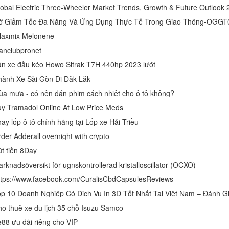
obal Electric Three-Wheeler Market Trends, Growth & Future Outlook 
ờ Giảm Tốc Đa Năng Và Ứng Dụng Thực Tế Trong Giao Thông-OGGT
laxmix Melonene
anclubpronet
n xe đầu kéo Howo Sitrak T7H 440hp 2023 lướt
ành Xe Sài Gòn Đi Đăk Lăk
a mưa - có nên dán phim cách nhiệt cho ô tô không?
y Tramadol Online At Low Price Meds
ay lốp ô tô chính hãng tại Lốp xe Hải Triều
der Adderall overnight with crypto
t tiền 8Day
rknadsöversikt för ugnskontrollerad kristalloscillator (OCXO)
tps://www.facebook.com/CuralisCbdCapsulesReviews
o thuê xe du lịch 35 chỗ Isuzu Samco
88 ưu đãi riêng cho VIP