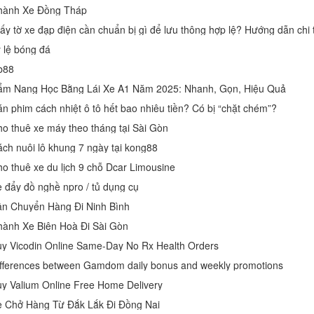
hành Xe Đồng Tháp
ấy tờ xe đạp điện cần chuẩn bị gì để lưu thông hợp lệ? Hướng dẫn chi 
 lệ bóng đá
b88
ẩm Nang Học Bằng Lái Xe A1 Năm 2025: Nhanh, Gọn, Hiệu Quả
n phim cách nhiệt ô tô hết bao nhiêu tiền? Có bị “chặt chém”?
o thuê xe máy theo tháng tại Sài Gòn
ch nuôi lô khung 7 ngày tại kong88
o thuê xe du lịch 9 chỗ Dcar Limousine
 đẩy đồ nghề npro / tủ dụng cụ
n Chuyển Hàng Đi Ninh Bình
ành Xe Biên Hoà Đi Sài Gòn
y Vicodin Online Same-Day No Rx Health Orders
fferences between Gamdom daily bonus and weekly promotions
y Valium Online Free Home Delivery
 Chở Hàng Từ Đắk Lắk Đi Đồng Nai