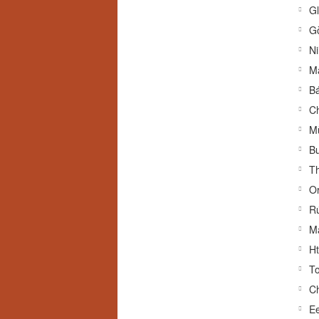
Gl
G
Ni
M
Bá
Ch
Mù
Bu
Th
Or
Rú
Ma
Ht
Ch
Ee