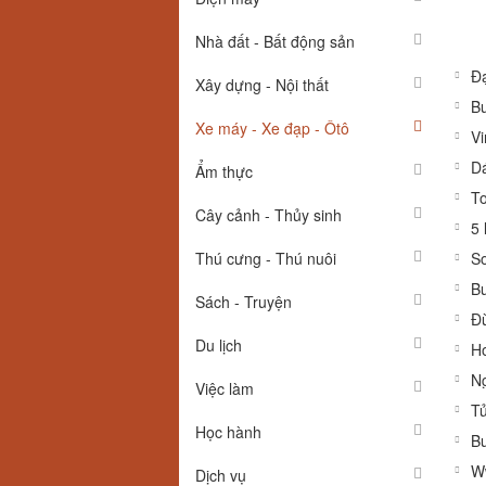
Nhà đất - Bất động sản
Đạ
Xây dựng - Nội thất
Bu
Xe máy - Xe đạp - Ôtô
Vi
Dá
Ẩm thực
To
Cây cảnh - Thủy sinh
5 
Thú cưng - Thú nuôi
So
Bu
Sách - Truyện
Đừ
Du lịch
Ho
Ng
Việc làm
Tủ
Học hành
Bu
W
Dịch vụ