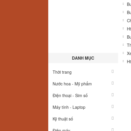
Bu
Bu
C
Ht
Bu
Th
Xe
DANH MỤC
Ht
Thời trang
Nước hoa - Mỹ phẩm
Điện thoại - Sim số
Máy tính - Laptop
Kỹ thuật số
Điện máy