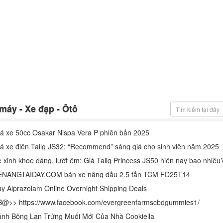
máy - Xe đạp - Ôtô
á xe 50cc Osakar Nispa Vera P phiên bản 2025
á xe điện Tailg JS32: “Recommend” sáng giá cho sinh viên năm 2025
 xinh khoe dáng, lướt êm: Giá Tailg Princess JS50 hiện nay bao nhiêu
ENANGTAIDAY.COM bán xe nâng dầu 2.5 tấn TCM FD25T14
y Alprazolam Online Overnight Shipping Deals
B@>> https://www.facebook.com/evergreenfarmscbdgummies1/
nh Bông Lan Trứng Muối Mới Của Nhà Cookiella