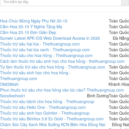
Hoa Chúc Mừng Ngày Phụ Nữ 20-10
Toàn Quốc
Cắm Hoa 20-10 Ý Nghĩa Tặng Mẹ
Toàn Quốc
Cắm Hoa 20-10 Đơn Giản Đẹp
Toàn Quốc
Sunwin Latest APK iOS Web Download Access in 2026
Đà Nẵng
Thuốc trừ sâu hại lúa - Thethuangroup.com
Toàn Quốc
Thuốc trừ sâu hai lúa xanh - Thethuangroup.com
Toàn Quốc
Thuốc trừ sâu cho hoa hồng - Thethuangroup.com
Toàn Quốc
Cách làm thuốc trừ sâu sinh học cho hoa hồng - thethuangroup.com
Tự làm thuốc trừ sâu cho hoa hồng - Thethuangroup.com
Toàn Quốc
Thuốc trừ sâu sinh học cho hoa hồng -
Toàn Quốc
Thethuangroup.com
Toàn Quốc
Ok8386sh
Khánh Hòa
Phun thuốc trừ sâu cho hoa hồng vào lúc nào? Thethuangroup.com
Socolivehost1
Bình Dương
Toàn Quốc
Thuốc trừ sâu bệnh cho hoa hồng - Thethuangroup
Toàn Quốc
Thuốc trừ sâu Hello One - Thethuangroup.com
Toàn Quốc
Thuốc trừ sâu sinh học Golnitor - Thethuangroup
Toàn Quốc
Thuốc trừ sâu Binhtox 3.8 Ec Gold - Thethuangroup.com
Toàn Quốc
Chăm Sóc Cây Xanh Nhà Xưởng KCN Biên Hòa Đồng Nai
Đồng Nai