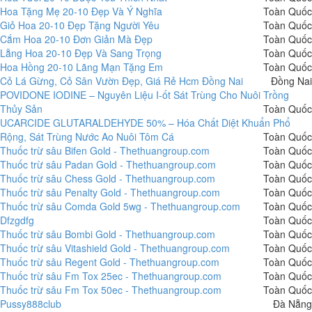
Hoa Tặng Mẹ 20-10 Đẹp Và Ý Nghĩa
Toàn Quốc
Giỏ Hoa 20-10 Đẹp Tặng Người Yêu
Toàn Quốc
Cắm Hoa 20-10 Đơn Giản Mà Đẹp
Toàn Quốc
Lẵng Hoa 20-10 Đẹp Và Sang Trọng
Toàn Quốc
Hoa Hồng 20-10 Lãng Mạn Tặng Em
Toàn Quốc
Cỏ Lá Gừng, Cỏ Sân Vườn Đẹp, Giá Rẻ Hcm Đồng Nai
Đồng Nai
POVIDONE IODINE – Nguyên Liệu I-ốt Sát Trùng Cho Nuôi Trồng
Thủy Sản
Toàn Quốc
UCARCIDE GLUTARALDEHYDE 50% – Hóa Chất Diệt Khuẩn Phổ
Rộng, Sát Trùng Nước Ao Nuôi Tôm Cá
Toàn Quốc
Thuốc trừ sâu Bifen Gold - Thethuangroup.com
Toàn Quốc
Thuốc trừ sâu Padan Gold - Thethuangroup.com
Toàn Quốc
Thuốc trừ sâu Chess Gold - Thethuangroup.com
Toàn Quốc
Thuốc trừ sâu Penalty Gold - Thethuangroup.com
Toàn Quốc
Thuốc trừ sâu Comda Gold 5wg - Thethuangroup.com
Toàn Quốc
Dfzgdfg
Toàn Quốc
Thuốc trừ sâu Bombi Gold - Thethuangroup.com
Toàn Quốc
Thuốc trừ sâu Vitashield Gold - Thethuangroup.com
Toàn Quốc
Thuốc trừ sâu Regent Gold - Thethuangroup.com
Toàn Quốc
Thuốc trừ sâu Fm Tox 25ec - Thethuangroup.com
Toàn Quốc
Thuốc trừ sâu Fm Tox 50ec - Thethuangroup.com
Toàn Quốc
Pussy888club
Đà Nẵng