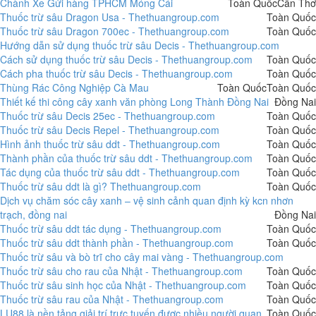
Chành Xe Gửi hàng TPHCM Móng Cái
Toàn Quốc
Cần Thơ
Thuốc trừ sâu Dragon Usa - Thethuangroup.com
Toàn Quốc
Thuốc trừ sâu Dragon 700ec - Thethuangroup.com
Toàn Quốc
Hướng dẫn sử dụng thuốc trừ sâu Decis - Thethuangroup.com
Cách sử dụng thuốc trừ sâu Decis - Thethuangroup.com
Toàn Quốc
Cách pha thuốc trừ sâu Decis - Thethuangroup.com
Toàn Quốc
Thùng Rác Công Nghiệp Cà Mau
Toàn Quốc
Toàn Quốc
Thiết kế thi công cây xanh văn phòng Long Thành Đồng Nai
Đồng Nai
Thuốc trừ sâu Decis 25ec - Thethuangroup.com
Toàn Quốc
Thuốc trừ sâu Decis Repel - Thethuangroup.com
Toàn Quốc
Hình ảnh thuốc trừ sâu ddt - Thethuangroup.com
Toàn Quốc
Thành phần của thuốc trừ sâu ddt - Thethuangroup.com
Toàn Quốc
Tác dụng của thuốc trừ sâu ddt - Thethuangroup.com
Toàn Quốc
Thuốc trừ sâu ddt là gì? Thethuangroup.com
Toàn Quốc
Dịch vụ chăm sóc cây xanh – vệ sinh cảnh quan định kỳ kcn nhơn
trạch, đồng nai
Đồng Nai
Thuốc trừ sâu ddt tác dụng - Thethuangroup.com
Toàn Quốc
Thuốc trừ sâu ddt thành phần - Thethuangroup.com
Toàn Quốc
Thuốc trừ sâu và bò trĩ cho cây mai vàng - Thethuangroup.com
Thuốc trừ sâu cho rau của Nhật - Thethuangroup.com
Toàn Quốc
Thuốc trừ sâu sinh học của Nhật - Thethuangroup.com
Toàn Quốc
Thuốc trừ sâu rau của Nhật - Thethuangroup.com
Toàn Quốc
LU88 là nền tảng giải trí trực tuyến được nhiều người quan
Toàn Quốc