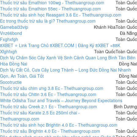
Thuốc trừ sâu Emathion 100wg - Thethuangroup.com
Toàn Quốc
Thuốc trừ sâu Emathion 55ec - Thethuangroup.com
Toàn Quốc
Thuốc trừ sâu sinh học Reasgant 3.6 Ec - Thethuangroup.com
Ec trong thuốc trừ sâu là gì? Thethuangroup.com
Toàn Quốc
Gamebai33vip
Khánh Hòa
Toàn Quốc
Vnz66bond
Đà Nẵng
Fxghxfgh
Toàn Quốc
8XBET ⭐️ Link Trang Chủ 8XBET.COM | Đăng Ký 8XBET +88K
Xfghfxgh
Toàn Quốc
Toàn Quốc
Dịch Vụ Chăm Sóc Cây Xanh Vệ Sinh Cảnh Quan Long Bình Tân Biên
Hòa Đồng Nai
Đồng Nai
Dịch Vụ Cắt Cỏ, Cưa Cây Long Thành – Long Đức Đồng Nai Nhanh
Gọn, An Toàn, Giá Tốt
Đồng Nai
Socotructie
Toàn Quốc
Thuốc trừ sâu chim ưng 3.8 Ec - Thethuangroup.com
Toàn Quốc
Thuốc trừ sâu Chitin 3.6 Ec - Thethuangroup.com
Toàn Quốc
White Odisha Tour and Travels – Journey Beyond Expectations
Thuốc trừ sâu Creek 2.1 Ec - Thethuangroup.com
Bình Dương
Thuốc trừ sâu Karate 2.5 Ec 250ml chai -
Toàn Quốc
Thethuangroup.com
Toàn Quốc
Thuốc trừ sâu sinh học Brightin 4.0 Ec - Thethuangroup.com
Thuốc trừ sâu Brightin 4.0 Ec - Thethuangroup.com
Toàn Quốc
Bảo dưỡng cảnh quan nhà máy khu công nghệ cao Quận 9
Toàn Quốc