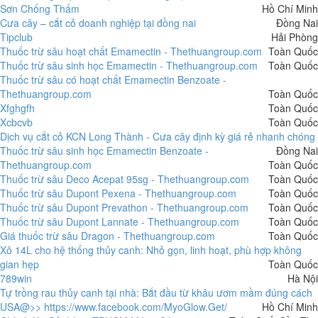
Sơn Chống Thấm
Hồ Chí Minh
Cưa cây – cắt cỏ doanh nghiệp tại đồng nai
Đồng Nai
Tipclub
Hải Phòng
Thuốc trừ sâu hoạt chất Emamectin - Thethuangroup.com
Toàn Quốc
Thuốc trừ sâu sinh học Emamectin - Thethuangroup.com
Toàn Quốc
Thuốc trừ sâu có hoạt chất Emamectin Benzoate -
Thethuangroup.com
Toàn Quốc
Xfghgfh
Toàn Quốc
Xcbcvb
Toàn Quốc
Dịch vụ cắt cỏ KCN Long Thành - Cưa cây định kỳ giá rẻ nhanh chóng
Thuốc trừ sâu sinh học Emamectin Benzoate -
Đồng Nai
Thethuangroup.com
Toàn Quốc
Thuốc trừ sâu Deco Acepat 95sg - Thethuangroup.com
Toàn Quốc
Thuốc trừ sâu Dupont Pexena - Thethuangroup.com
Toàn Quốc
Thuốc trừ sâu Dupont Prevathon - Thethuangroup.com
Toàn Quốc
Thuốc trừ sâu Dupont Lannate - Thethuangroup.com
Toàn Quốc
Giá thuốc trừ sâu Dragon - Thethuangroup.com
Toàn Quốc
Xô 14L cho hệ thống thủy canh: Nhỏ gọn, linh hoạt, phù hợp không
gian hẹp
Toàn Quốc
789win
Hà Nội
Tự trồng rau thủy canh tại nhà: Bắt đầu từ khâu ươm mầm đúng cách
USA@>> https://www.facebook.com/MyoGlow.Get/
Hồ Chí Minh