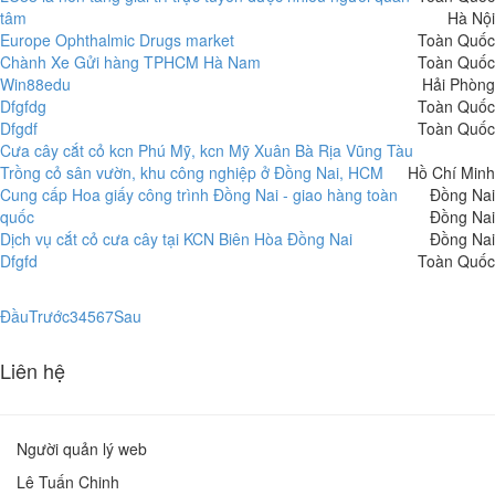
tâm
Hà Nội
Europe Ophthalmic Drugs market
Toàn Quốc
Chành Xe Gửi hàng TPHCM Hà Nam
Toàn Quốc
Win88edu
Hải Phòng
Dfgfdg
Toàn Quốc
Dfgdf
Toàn Quốc
Cưa cây cắt cỏ kcn Phú Mỹ, kcn Mỹ Xuân Bà Rịa Vũng Tàu
Trồng cỏ sân vườn, khu công nghiệp ở Đồng Nai, HCM
Hồ Chí Minh
Cung cấp Hoa giấy công trình Đồng Nai - giao hàng toàn
Đồng Nai
quốc
Đồng Nai
Dịch vụ cắt cỏ cưa cây tại KCN Biên Hòa Đồng Nai
Đồng Nai
Dfgfd
Toàn Quốc
Đầu
Trước
3
4
5
6
7
Sau
Liên hệ
Người quản lý web
Lê Tuấn Chinh