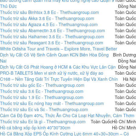
Thủ Đức
Đồng Nai
Thuốc trừ sâu Binhtox 3.8 Ec - Thethuangroup.com
Toàn Quốc
Thuốc trừ sâu Akka 3.6 Ec - Thethuangroup.com
Toàn Quốc
Thuốc trừ sâu Agiaza 4.5 Ec - Thethuangroup.com
Toàn Quốc
Thuốc trừ sâu Abamectin 3.6 Ec - Thethuangroup.com
Toàn Quốc
Thuốc trừ sâu Haihamec 3.6 Ec - Thethuangroup.com
Toàn Quốc
Thuốc trừ sâu Reasgant 3.6 Ec - Thethuangroup.com
Toàn Quốc
White Odisha Tour and Travels – Explore More, Travel Better
Dịch Vụ Cắt Cỏ Vệ Sinh Cảnh Quan KCN Biên Hòa Đồng
Bình Dương
Nai
Đồng Nai
Dịch Vụ Cắt Cỏ Phát Hoang ở HCM & Các Khu Vực Lân Cận
Đồng Nai
PRO-B TABLETS Men vi sinh xử lý nước, xử lý đáy ao
Toàn Quốc
C168 – Nền Tảng Giải Trí Trực Tuyến Hiện Đại Và Xanh Chín
Hà Nội
Thuốc trừ sâu gốc Ec - Thethuangroup.com
Toàn Quốc
Thuốc trừ sâu 3.6 Ec - Thethuangroup.com
Toàn Quốc
Thuốc trừ sâu 1.9 Ec - Thethuangroup.com
Toàn Quốc
Thuốc trừ sâu Ec nóng hay mát - Thethuangroup.com
Toàn Quốc
Thuốc trừ sâu Ec và Sc - Thethuangroup.com
Toàn Quốc
Cám Cá Độ Đạm 40%, Thức Ăn Cho Cá Loại Hạt Nhuyễn, Cám Thơm
Thuốc trừ sâu Ec là gì - Thethuangroup.com
Toàn Quốc
Hồ Chí Minh
Hồ cá bằng xốp ốp kính 40*30*30cm
Hồ Chí Minh
Hồ Cá Bằng Xốp EPS Ốp Kính Cường Lực 6mm 40×30×30cm – Có